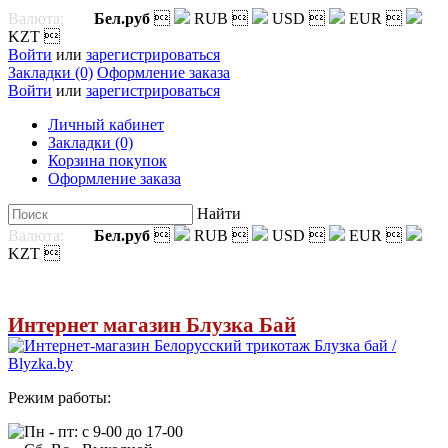
Валюта:
Бел.руб

RUB

USD

EUR

KZT

Войти
или
зарегистрироваться
Закладки (0)
Оформление заказа
Войти
или
зарегистрироваться
Личный кабинет
Закладки (0)
Корзина покупок
Оформление заказа
Найти
Валюта:
Бел.руб

RUB

USD

EUR

KZT

Интернет магазин Блузка Бай
Режим работы:
Пн - пт: с 9-00 до 17-00