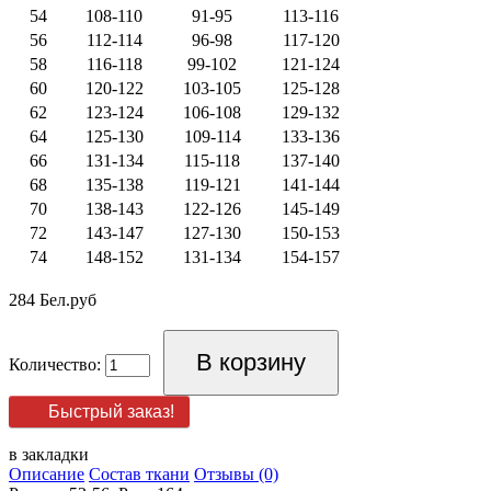
54
108-110
91-95
113-116
56
112-114
96-98
117-120
58
116-118
99-102
121-124
60
120-122
103-105
125-128
62
123-124
106-108
129-132
64
125-130
109-114
133-136
66
131-134
115-118
137-140
68
135-138
119-121
141-144
70
138-143
122-126
145-149
72
143-147
127-130
150-153
74
148-152
131-134
154-157
284 Бел.руб
Количество:
Быстрый заказ!
в закладки
Описание
Состав ткани
Отзывы (0)