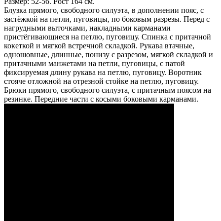
Размер: 52-56. Рост 164 см.
Блузка прямого, свободного силуэта, в дополнении пояс, с
застёжкой на петли, пуговицы, по боковым разрезы. Перед с
нагрудными выточками, накладными карманами
пристёгивающиеся на петлю, пуговицу. Спинка с притачной
кокеткой и мягкой встречной складкой. Рукава втачные,
одношовные, длинные, понизу с разрезом, мягкой складкой и
притачными манжетами на петли, пуговицы, с патой
фиксируемая длину рукава на петлю, пуговицу. Воротник
стояче отложной на отрезной стойке на петлю, пуговицу.
Брюки прямого, свободного силуэта, с притачным поясом на
резинке. Передние части с косыми боковыми карманами.