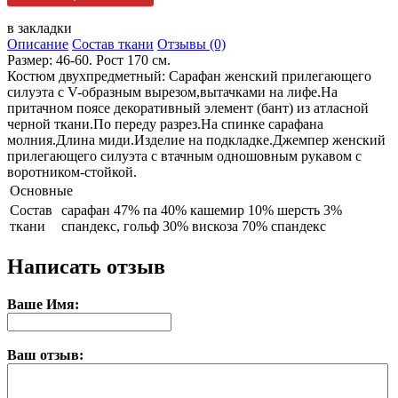
в закладки
Описание
Состав ткани
Отзывы (0)
Размер: 46-60. Рост 170 см.
Костюм двухпредметный: Сарафан женский прилегающего
силуэта с V-образным вырезом,вытачками на лифе.На
притачном поясе декоративный элемент (бант) из атласной
черной ткани.По переду разрез.На спинке сарафана
молния.Длина миди.Изделие на подкладке.Джемпер женский
прилегающего силуэта с втачным одношовным рукавом с
воротником-стойкой.
Основные
Состав
сарафан 47% па 40% кашемир 10% шерсть 3%
ткани
спандекс, гольф 30% вискоза 70% спандекс
Написать отзыв
Ваше Имя:
Ваш отзыв: