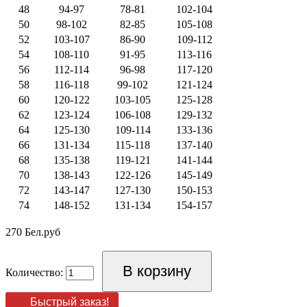
48
94-97
78-81
102-104
50
98-102
82-85
105-108
52
103-107
86-90
109-112
54
108-110
91-95
113-116
56
112-114
96-98
117-120
58
116-118
99-102
121-124
60
120-122
103-105
125-128
62
123-124
106-108
129-132
64
125-130
109-114
133-136
66
131-134
115-118
137-140
68
135-138
119-121
141-144
70
138-143
122-126
145-149
72
143-147
127-130
150-153
74
148-152
131-134
154-157
270 Бел.руб
Количество:
Быстрый заказ!