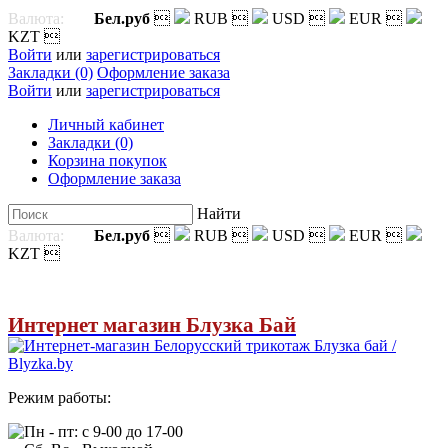
Валюта:
Бел.руб

RUB

USD

EUR

KZT

Войти
или
зарегистрироваться
Закладки (0)
Оформление заказа
Войти
или
зарегистрироваться
Личный кабинет
Закладки (0)
Корзина покупок
Оформление заказа
Найти
Валюта:
Бел.руб

RUB

USD

EUR

KZT

Интернет магазин Блузка Бай
Режим работы:
Пн - пт: с 9-00 до 17-00