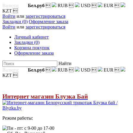
Валюта:
Бел.руб

RUB

USD

EUR

KZT

Войти
или
зарегистрироваться
Закладки (0)
Оформление заказа
Войти
или
зарегистрироваться
Личный кабинет
Закладки (0)
Корзина покупок
Оформление заказа
Найти
Валюта:
Бел.руб

RUB

USD

EUR

KZT

Интернет магазин Блузка Бай
Режим работы:
Пн - пт: с 9-00 до 17-00