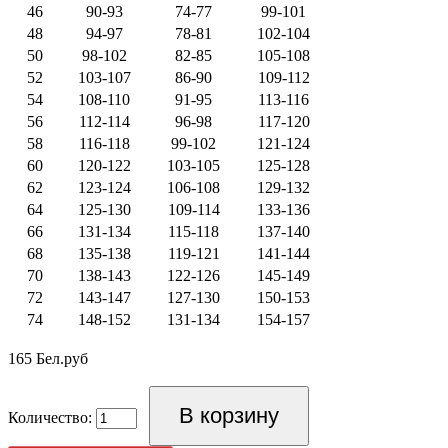
46
90-93
74-77
99-101
48
94-97
78-81
102-104
50
98-102
82-85
105-108
52
103-107
86-90
109-112
54
108-110
91-95
113-116
56
112-114
96-98
117-120
58
116-118
99-102
121-124
60
120-122
103-105
125-128
62
123-124
106-108
129-132
64
125-130
109-114
133-136
66
131-134
115-118
137-140
68
135-138
119-121
141-144
70
138-143
122-126
145-149
72
143-147
127-130
150-153
74
148-152
131-134
154-157
165 Бел.руб
Количество: