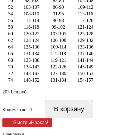
50
98-102
82-85
105-108
52
103-107
86-90
109-112
54
108-110
91-95
113-116
56
112-114
96-98
117-120
58
116-118
99-102
121-124
60
120-122
103-105
125-128
62
123-124
106-108
129-132
64
125-130
109-114
133-136
66
131-134
115-118
137-140
68
135-138
119-121
141-144
70
138-143
122-126
145-149
72
143-147
127-130
150-153
74
148-152
131-134
154-157
203 Бел.руб
Количество:
Быстрый заказ!
в закладки