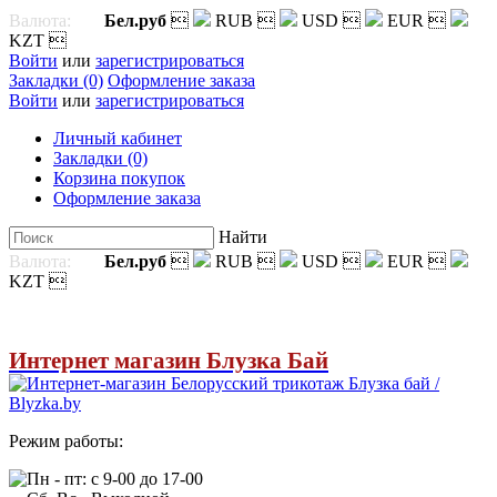
Валюта:
Бел.руб

RUB

USD

EUR

KZT

Войти
или
зарегистрироваться
Закладки (0)
Оформление заказа
Войти
или
зарегистрироваться
Личный кабинет
Закладки (0)
Корзина покупок
Оформление заказа
Найти
Валюта:
Бел.руб

RUB

USD

EUR

KZT

Интернет магазин Блузка Бай
Режим работы:
Пн - пт: с 9-00 до 17-00