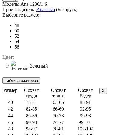
Модель:
Ans-1236/1-6
Производитель:
Anastasia
(Беларусь)
Выберите размер:
48
50
52
54
56
Цвет:
Зеленый
Размер
Обхват
Обхват
Обхват
X
груди
талии
бедер
40
78-81
63-65
88-91
42
82-85
66-69
92-95
44
86-89
70-73
96-98
46
90-93
74-77
99-101
48
94-97
78-81
102-104