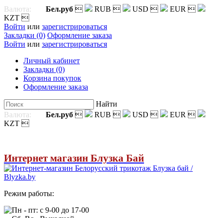
Валюта:
Бел.руб

RUB

USD

EUR

KZT

Войти
или
зарегистрироваться
Закладки (0)
Оформление заказа
Войти
или
зарегистрироваться
Личный кабинет
Закладки (0)
Корзина покупок
Оформление заказа
Найти
Валюта:
Бел.руб

RUB

USD

EUR

KZT

Интернет магазин Блузка Бай
Режим работы:
Пн - пт: с 9-00 до 17-00