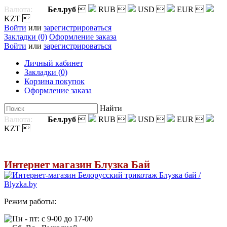
Валюта:
Бел.руб

RUB

USD

EUR

KZT

Войти
или
зарегистрироваться
Закладки (0)
Оформление заказа
Войти
или
зарегистрироваться
Личный кабинет
Закладки (0)
Корзина покупок
Оформление заказа
Найти
Валюта:
Бел.руб

RUB

USD

EUR

KZT

Интернет магазин Блузка Бай
Режим работы:
Пн - пт: с 9-00 до 17-00