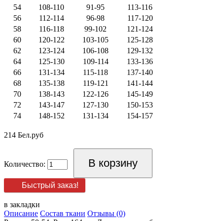
54
108-110
91-95
113-116
56
112-114
96-98
117-120
58
116-118
99-102
121-124
60
120-122
103-105
125-128
62
123-124
106-108
129-132
64
125-130
109-114
133-136
66
131-134
115-118
137-140
68
135-138
119-121
141-144
70
138-143
122-126
145-149
72
143-147
127-130
150-153
74
148-152
131-134
154-157
214 Бел.руб
Количество:
Быстрый заказ!
в закладки
Описание
Состав ткани
Отзывы (0)