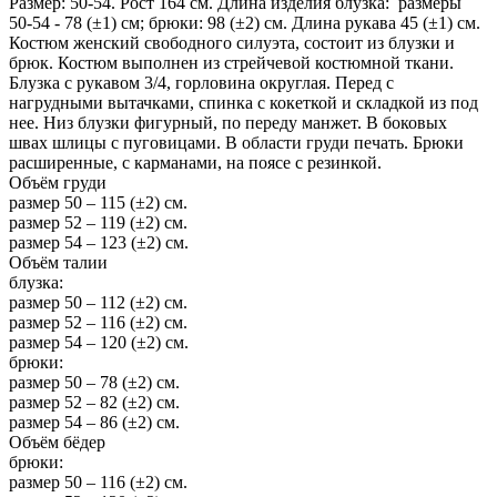
Размер: 50-54. Рост 164 см. Длина изделия блузка: размеры
50-54 - 78 (±1) см; брюки: 98 (±2) см. Длина рукава 45 (±1) см.
Костюм женский свободного силуэта, состоит из блузки и
брюк. Костюм выполнен из стрейчевой костюмной ткани.
Блузка с рукавом 3/4, горловина округлая. Перед с
нагрудными вытачками, спинка с кокеткой и складкой из под
нее. Низ блузки фигурный, по переду манжет. В боковых
швах шлицы с пуговицами. В области груди печать. Брюки
расширенные, с карманами, на поясе с резинкой.
Объём груди
размер 50 – 115 (±2) см.
размер 52 – 119 (±2) см.
размер 54 – 123 (±2) см.
Объём талии
блузка:
размер 50 – 112 (±2) см.
размер 52 – 116 (±2) см.
размер 54 – 120 (±2) см.
брюки:
размер 50 – 78 (±2) см.
размер 52 – 82 (±2) см.
размер 54 – 86 (±2) см.
Объём бёдер
брюки:
размер 50 – 116 (±2) см.