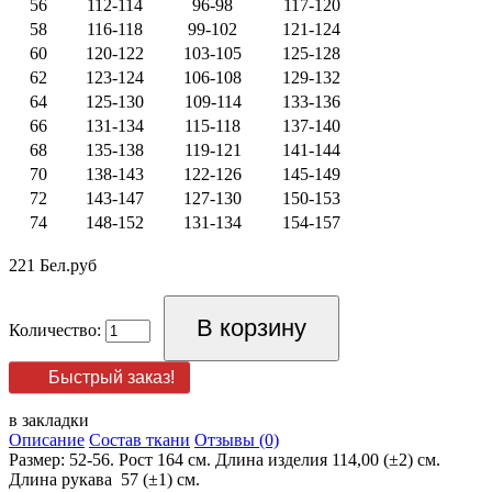
56
112-114
96-98
117-120
58
116-118
99-102
121-124
60
120-122
103-105
125-128
62
123-124
106-108
129-132
64
125-130
109-114
133-136
66
131-134
115-118
137-140
68
135-138
119-121
141-144
70
138-143
122-126
145-149
72
143-147
127-130
150-153
74
148-152
131-134
154-157
221 Бел.руб
Количество:
Быстрый заказ!
в закладки
Описание
Состав ткани
Отзывы (0)
Размер: 52-56. Рост 164 см. Длина изделия 114,00 (±2) см.
Длина рукава 57 (±1) см.