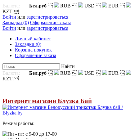
Валюта:
Бел.руб

RUB

USD

EUR

KZT

Войти
или
зарегистрироваться
Закладки (0)
Оформление заказа
Войти
или
зарегистрироваться
Личный кабинет
Закладки (0)
Корзина покупок
Оформление заказа
Найти
Валюта:
Бел.руб

RUB

USD

EUR

KZT

Интернет магазин Блузка Бай
Режим работы:
Пн - пт: с 9-00 до 17-00