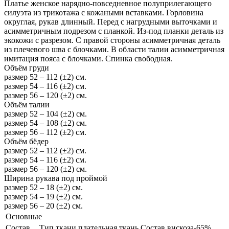
Платье женское нарядно-повседневное полуприлегающего
силуэта из трикотажа с кожаными вставками. Горловина
округлая, рукав длинный. Перед с нагрудными выточками и
асимметричным подрезом с планкой. Из-под планки деталь из
экокожи с разрезом. С правой стороны асимметричная деталь
из плечевого шва с блочками. В области талии асимметричная
имитация пояса с блочками. Спинка свободная.
Объём груди
размер 52 – 112 (±2) см.
размер 54 – 116 (±2) см.
размер 56 – 120 (±2) см.
Объём талии
размер 52 – 104 (±2) см.
размер 54 – 108 (±2) см.
размер 56 – 112 (±2) см.
Объём бёдер
размер 52 – 112 (±2) см.
размер 54 – 116 (±2) см.
размер 56 – 120 (±2) см.
Ширина рукава под проймой
размер 52 – 18 (±2) см.
размер 54 – 19 (±2) см.
размер 56 – 20 (±2) см.
Основные
Состав
Тип ткани плательная ткань Состав вискоза-65%,