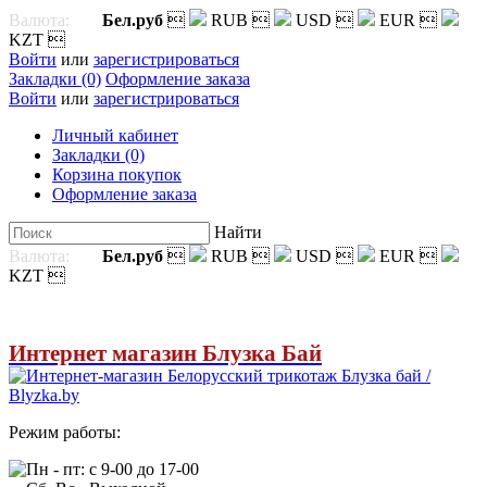
Валюта:
Бел.руб

RUB

USD

EUR

KZT

Войти
или
зарегистрироваться
Закладки (0)
Оформление заказа
Войти
или
зарегистрироваться
Личный кабинет
Закладки (0)
Корзина покупок
Оформление заказа
Найти
Валюта:
Бел.руб

RUB

USD

EUR

KZT

Интернет магазин Блузка Бай
Режим работы:
Пн - пт: с 9-00 до 17-00