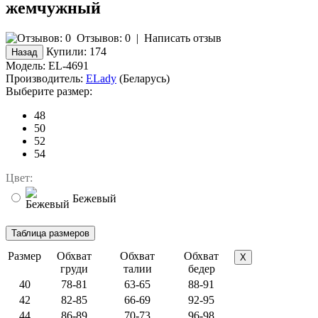
жемчужный
Отзывов: 0
|
Написать отзыв
Купили:
174
Модель:
EL-4691
Производитель:
ELady
(Беларусь)
Выберите размер:
48
50
52
54
Цвет:
Бежевый
Размер
Обхват
Обхват
Обхват
X
груди
талии
бедер
40
78-81
63-65
88-91
42
82-85
66-69
92-95
44
86-89
70-73
96-98