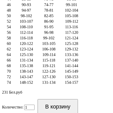
46
90-93
74-77
99-101
48
94-97
78-81
102-104
50
98-102
82-85
105-108
52
103-107
86-90
109-112
54
108-110
91-95
113-116
56
112-114
96-98
117-120
58
116-118
99-102
121-124
60
120-122
103-105
125-128
62
123-124
106-108
129-132
64
125-130
109-114
133-136
66
131-134
115-118
137-140
68
135-138
119-121
141-144
70
138-143
122-126
145-149
72
143-147
127-130
150-153
74
148-152
131-134
154-157
231 Бел.руб
Количество: