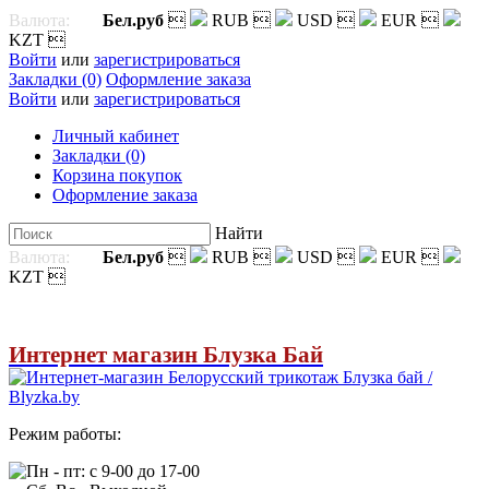
Валюта:
Бел.руб

RUB

USD

EUR

KZT

Войти
или
зарегистрироваться
Закладки (0)
Оформление заказа
Войти
или
зарегистрироваться
Личный кабинет
Закладки (0)
Корзина покупок
Оформление заказа
Найти
Валюта:
Бел.руб

RUB

USD

EUR

KZT

Интернет магазин Блузка Бай
Режим работы:
Пн - пт: с 9-00 до 17-00