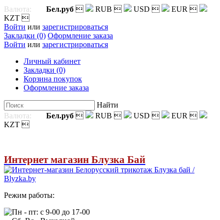
Валюта:
Бел.руб

RUB

USD

EUR

KZT

Войти
или
зарегистрироваться
Закладки (0)
Оформление заказа
Войти
или
зарегистрироваться
Личный кабинет
Закладки (0)
Корзина покупок
Оформление заказа
Найти
Валюта:
Бел.руб

RUB

USD

EUR

KZT

Интернет магазин Блузка Бай
Режим работы:
Пн - пт: с 9-00 до 17-00