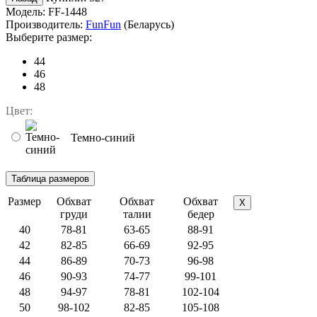
Модель:
FF-1448
Производитель:
FunFun
(Беларусь)
Выберите размер:
44
46
48
Цвет:
Темно-синий
Размер
Обхват
Обхват
Обхват
X
груди
талии
бедер
40
78-81
63-65
88-91
42
82-85
66-69
92-95
44
86-89
70-73
96-98
46
90-93
74-77
99-101
48
94-97
78-81
102-104
50
98-102
82-85
105-108