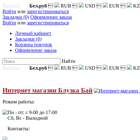
Валюта:
Бел.руб

RUB

USD

EUR

KZ
Войти
или
зарегистрироваться
Закладки (0)
Оформление заказа
Войти
или
зарегистрироваться
Личный кабинет
Закладки (0)
Корзина покупок
Оформление заказа
Найти
Валюта:
Бел.руб

RUB

USD

EUR

KZ
Интернет магазин Блузка Бай
Режим работы:
Пн - пт: с 9-00 до 17-00
Сб, Вс - Выходной
Контакты: