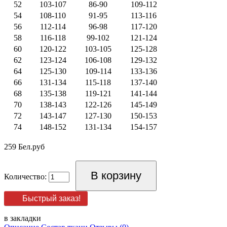
52
103-107
86-90
109-112
54
108-110
91-95
113-116
56
112-114
96-98
117-120
58
116-118
99-102
121-124
60
120-122
103-105
125-128
62
123-124
106-108
129-132
64
125-130
109-114
133-136
66
131-134
115-118
137-140
68
135-138
119-121
141-144
70
138-143
122-126
145-149
72
143-147
127-130
150-153
74
148-152
131-134
154-157
259 Бел.руб
Количество:
Быстрый заказ!
в закладки