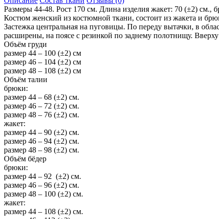
Описание
Состав ткани
Отзывы (0)
Размеры 44-48. Рост 170 см. Длина изделия жакет: 70 (±2) см., б
Костюм женский из костюмной ткани, состоит из жакета и брю
Застежка центральная на пуговицы. По переду вытачки, в обл
расширены, на поясе с резинкой по заднему полотнищу. Вверху
Объём груди
размер 44 – 100 (±2) см
размер 46 – 104 (±2) см
размер 48 – 108 (±2) см
Объём талии
брюки:
размер 44 – 68 (±2) см.
размер 46 – 72 (±2) см.
размер 48 – 76 (±2) см.
жакет:
размер 44 – 90 (±2) см.
размер 46 – 94 (±2) см.
размер 48 – 98 (±2) см.
Объём бёдер
брюки:
размер 44 – 92 (±2) см.
размер 46 – 96 (±2) см.
размер 48 – 100 (±2) см.
жакет:
размер 44 – 108 (±2) см.