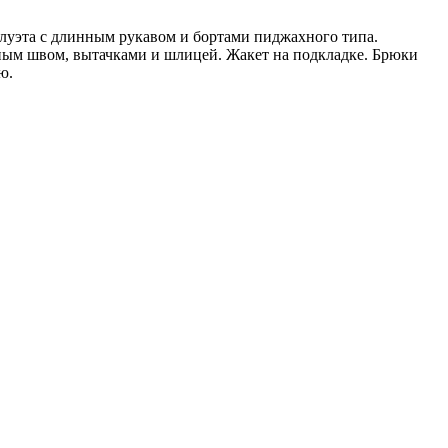
илуэта с длинным рукавом и бортами пиджаxного типа.
ьным швом, вытачками и шлицей. Жакет на подкладке. Брюки
ю.