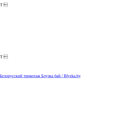
T

T
