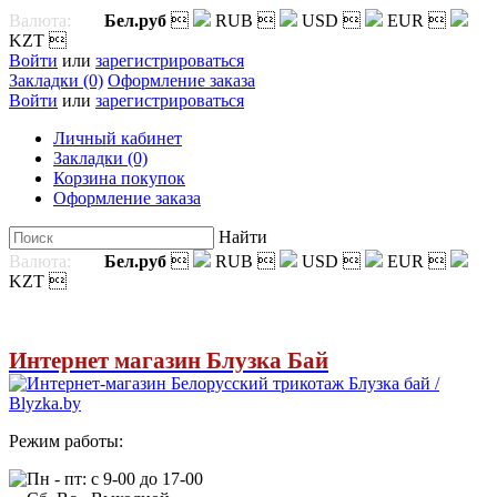
Валюта:
Бел.руб

RUB

USD

EUR

KZT

Войти
или
зарегистрироваться
Закладки (0)
Оформление заказа
Войти
или
зарегистрироваться
Личный кабинет
Закладки (0)
Корзина покупок
Оформление заказа
Найти
Валюта:
Бел.руб

RUB

USD

EUR

KZT

Интернет магазин Блузка Бай
Режим работы:
Пн - пт: с 9-00 до 17-00