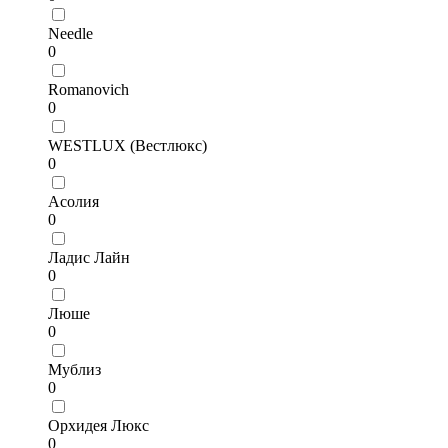
Needle
0
Romanovich
0
WESTLUX (Вестлюкс)
0
Асолия
0
Ладис Лайн
0
Люше
0
Мублиз
0
Орхидея Люкс
0