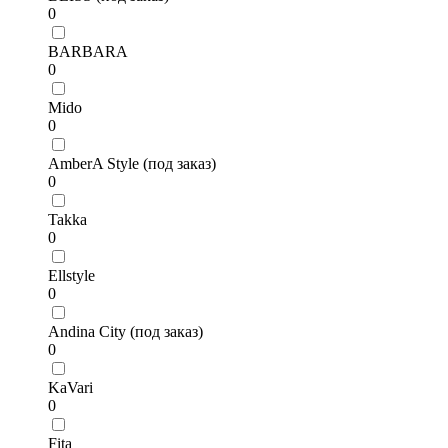
0
BARBARA
0
Mido
0
AmberA Style (под заказ)
0
Takka
0
Ellstyle
0
Andina City (под заказ)
0
KaVari
0
Fita