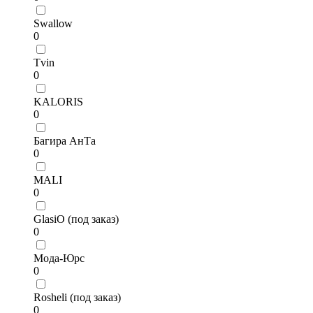
Swallow
0
Tvin
0
KALORIS
0
Багира АнТа
0
MALI
0
GlasiO (под заказ)
0
Мода-Юрс
0
Rosheli (под заказ)
0