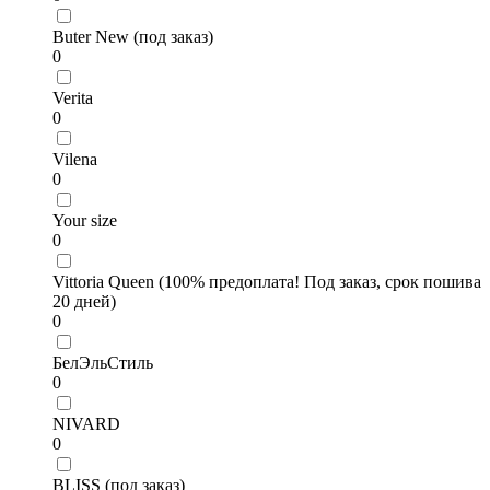
Buter New (под заказ)
0
Verita
0
Vilena
0
Your size
0
Vittoria Queen (100% предоплата! Под заказ, срок пошива
20 дней)
0
БелЭльСтиль
0
NIVARD
0
BLISS (под заказ)