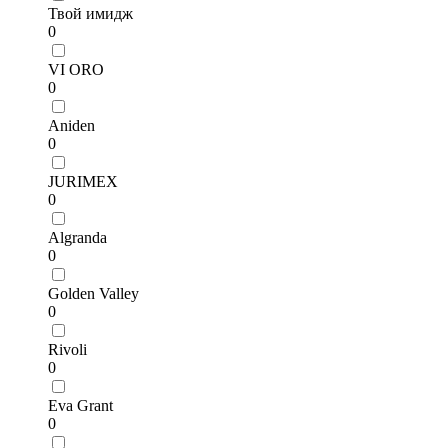
Твой имидж
0
VI ORO
0
Aniden
0
JURIMEX
0
Algranda
0
Golden Valley
0
Rivoli
0
Eva Grant
0