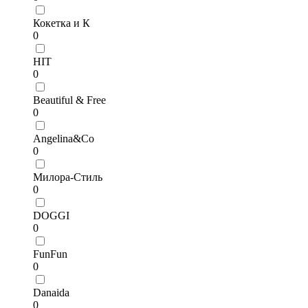
Кокетка и К
0
HIT
0
Beautiful & Free
0
Angelina&Co
0
Милора-Стиль
0
DOGGI
0
FunFun
0
Danaida
0