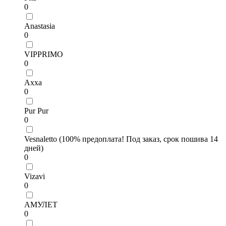
0
Anastasia
0
VIPPRIMO
0
Axxa
0
Pur Pur
0
Vesnaletto (100% предоплата! Под заказ, срок пошива 14
дней)
0
Vizavi
0
АМУЛЕТ
0