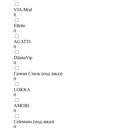
VIA-Mod
0
Elletto
0
AGATTI
0
DilanaVip
0
Галеан Стиль (под заказ)
0
LOKKA
0
AMORI
0
Celentano (под заказ)
0