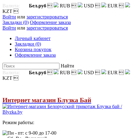
Валюта:
Бел.руб

RUB

USD

EUR

KZT

Войти
или
зарегистрироваться
Закладки (0)
Оформление заказа
Войти
или
зарегистрироваться
Личный кабинет
Закладки (0)
Корзина покупок
Оформление заказа
Найти
Валюта:
Бел.руб

RUB

USD

EUR

KZT

Интернет магазин Блузка Бай
Режим работы:
Пн - пт: с 9-00 до 17-00