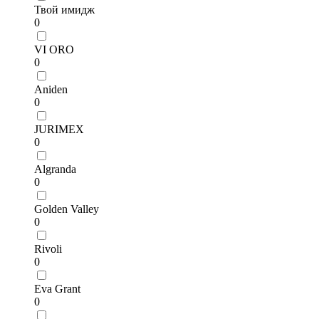
Твой имидж
0
VI ORO
0
Aniden
0
JURIMEX
0
Algranda
0
Golden Valley
0
Rivoli
0
Eva Grant
0