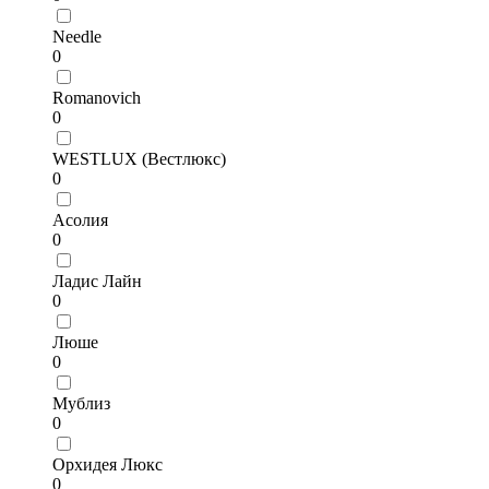
Needle
0
Romanovich
0
WESTLUX (Вестлюкс)
0
Асолия
0
Ладис Лайн
0
Люше
0
Мублиз
0
Орхидея Люкс
0