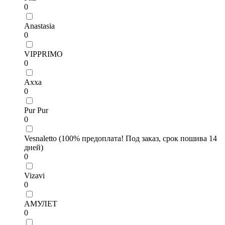
0
Anastasia
0
VIPPRIMO
0
Axxa
0
Pur Pur
0
Vesnaletto (100% предоплата! Под заказ, срок пошива 14
дней)
0
Vizavi
0
АМУЛЕТ
0