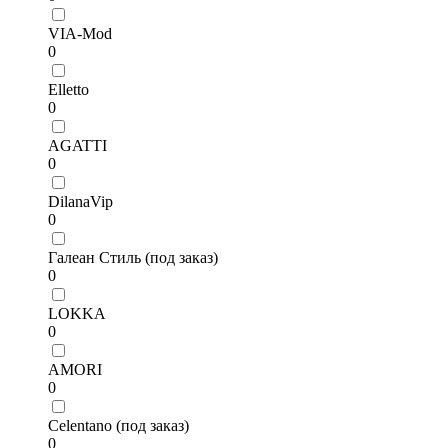
VIA-Mod
0
Elletto
0
AGATTI
0
DilanaVip
0
Галеан Стиль (под заказ)
0
LOKKA
0
AMORI
0
Celentano (под заказ)
0