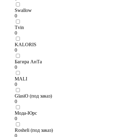
Swallow
0
Tvin
0
KALORIS
0
Багира АнТа
0
MALI
0
GlasiO (под заказ)
0
Мода-Юрс
0
Rosheli (под заказ)
0