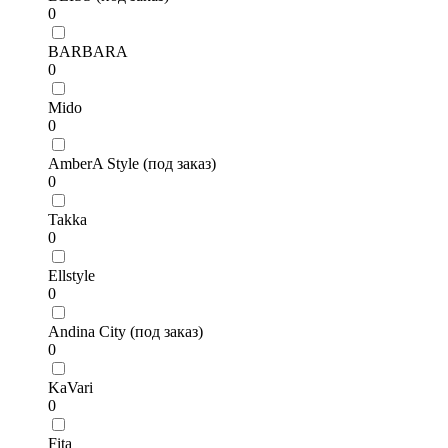
0
BARBARA
0
Mido
0
AmberA Style (под заказ)
0
Takka
0
Ellstyle
0
Andina City (под заказ)
0
KaVari
0
Fita