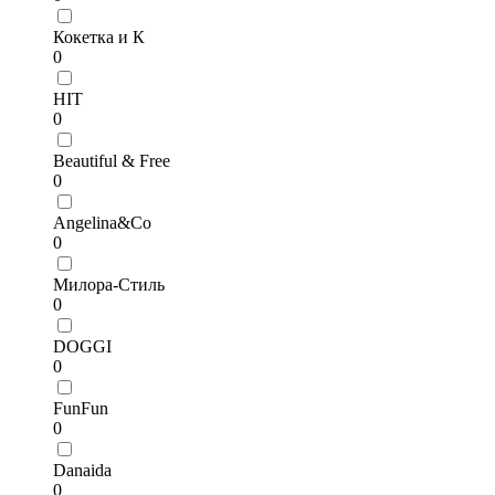
Кокетка и К
0
HIT
0
Beautiful & Free
0
Angelina&Co
0
Милора-Стиль
0
DOGGI
0
FunFun
0
Danaida
0