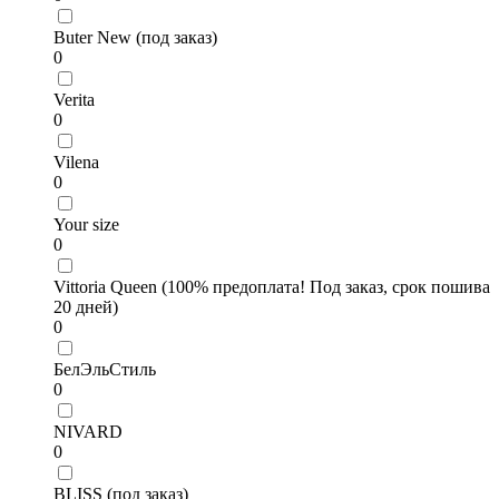
Buter New (под заказ)
0
Verita
0
Vilena
0
Your size
0
Vittoria Queen (100% предоплата! Под заказ, срок пошива
20 дней)
0
БелЭльСтиль
0
NIVARD
0
BLISS (под заказ)