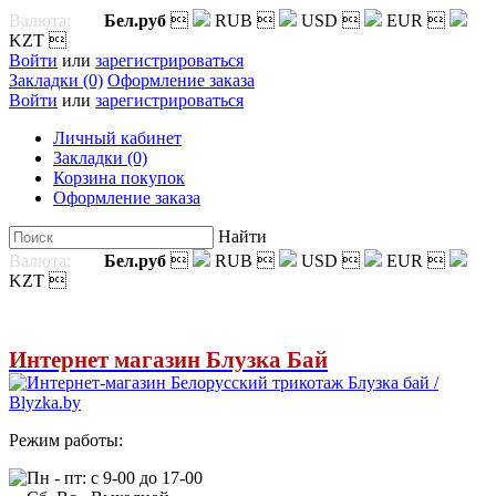
Валюта:
Бел.руб

RUB

USD

EUR

KZT

Войти
или
зарегистрироваться
Закладки (0)
Оформление заказа
Войти
или
зарегистрироваться
Личный кабинет
Закладки (0)
Корзина покупок
Оформление заказа
Найти
Валюта:
Бел.руб

RUB

USD

EUR

KZT

Интернет магазин Блузка Бай
Режим работы:
Пн - пт: с 9-00 до 17-00