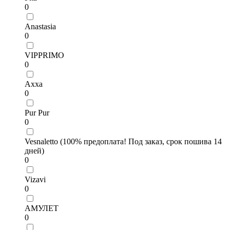
0
Anastasia
0
VIPPRIMO
0
Axxa
0
Pur Pur
0
Vesnaletto (100% предоплата! Под заказ, срок пошива 14
дней)
0
Vizavi
0
АМУЛЕТ
0