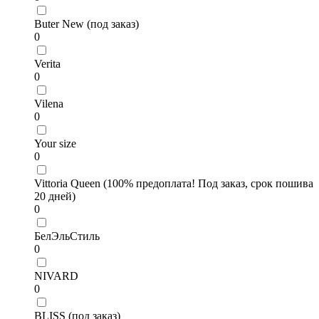
Buter New (под заказ)
0
Verita
0
Vilena
0
Your size
0
Vittoria Queen (100% предоплата! Под заказ, срок пошива
20 дней)
0
БелЭльСтиль
0
NIVARD
0
BLISS (под заказ)