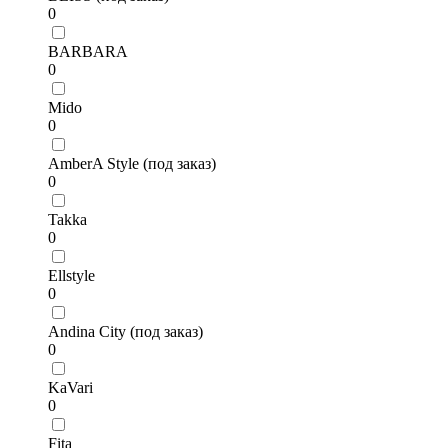
0
BARBARA
0
Mido
0
AmberA Style (под заказ)
0
Takka
0
Ellstyle
0
Andina City (под заказ)
0
KaVari
0
Fita