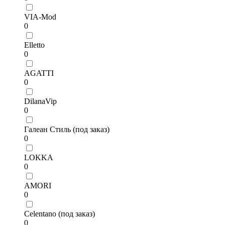
VIA-Mod
0
Elletto
0
AGATTI
0
DilanaVip
0
Галеан Стиль (под заказ)
0
LOKKA
0
AMORI
0
Celentano (под заказ)
0