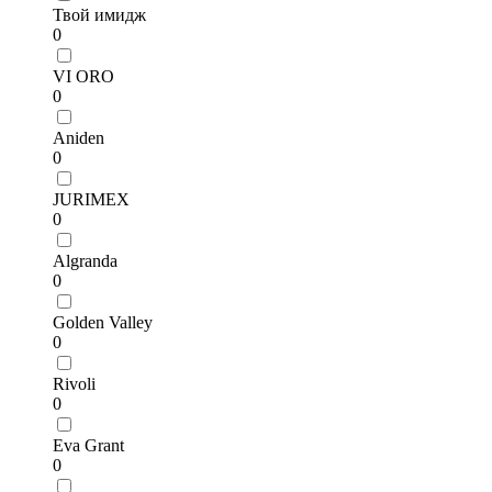
Твой имидж
0
VI ORO
0
Aniden
0
JURIMEX
0
Algranda
0
Golden Valley
0
Rivoli
0
Eva Grant
0