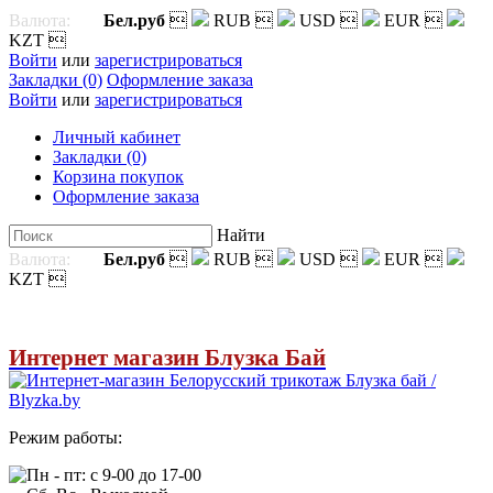
Валюта:
Бел.руб

RUB

USD

EUR

KZT

Войти
или
зарегистрироваться
Закладки (0)
Оформление заказа
Войти
или
зарегистрироваться
Личный кабинет
Закладки (0)
Корзина покупок
Оформление заказа
Найти
Валюта:
Бел.руб

RUB

USD

EUR

KZT

Интернет магазин Блузка Бай
Режим работы:
Пн - пт: с 9-00 до 17-00