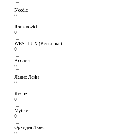
Needle
0
Romanovich
0
WESTLUX (Вестлюкс)
0
Асолия
0
Ладис Лайн
0
Люше
0
Мублиз
0
Орхидея Люкс
0