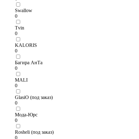
Swallow
0
Tvin
0
KALORIS
0
Багира АнТа
0
MALI
0
GlasiO (под заказ)
0
Мода-Юрс
0
Rosheli (под заказ)
0