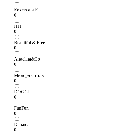
Кокетка и К
0
HIT
0
Beautiful & Free
0
Angelina&Co
0
Милора-Стиль
0
DOGGI
0
FunFun
0
Danaida
0