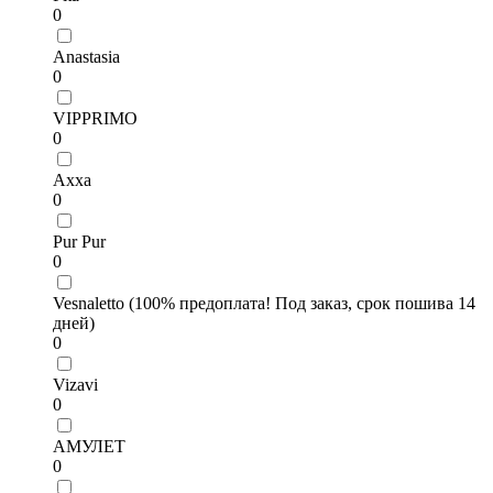
0
Anastasia
0
VIPPRIMO
0
Axxa
0
Pur Pur
0
Vesnaletto (100% предоплата! Под заказ, срок пошива 14
дней)
0
Vizavi
0
АМУЛЕТ
0