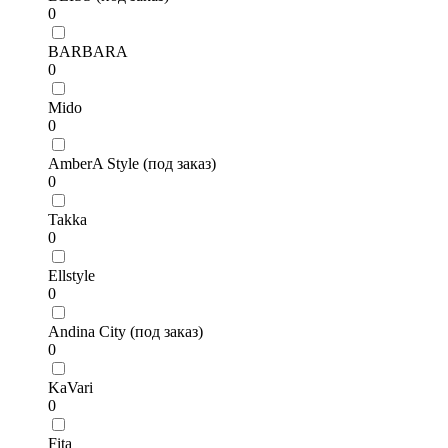
0
BARBARA
0
Mido
0
AmberA Style (под заказ)
0
Takka
0
Ellstyle
0
Andina City (под заказ)
0
KaVari
0
Fita