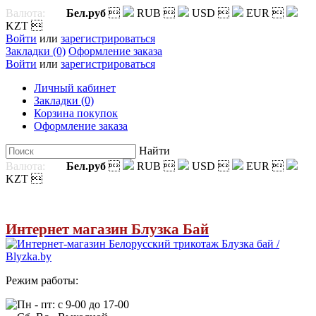
Валюта:
Бел.руб

RUB

USD

EUR

KZT

Войти
или
зарегистрироваться
Закладки (0)
Оформление заказа
Войти
или
зарегистрироваться
Личный кабинет
Закладки (0)
Корзина покупок
Оформление заказа
Найти
Валюта:
Бел.руб

RUB

USD

EUR

KZT

Интернет магазин Блузка Бай
Режим работы:
Пн - пт: с 9-00 до 17-00