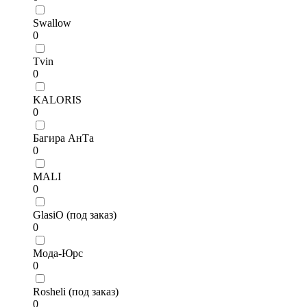
Swallow
0
Tvin
0
KALORIS
0
Багира АнТа
0
MALI
0
GlasiO (под заказ)
0
Мода-Юрс
0
Rosheli (под заказ)
0