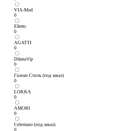
VIA-Mod
0
Elletto
0
AGATTI
0
DilanaVip
0
Галеан Стиль (под заказ)
0
LOKKA
0
AMORI
0
Celentano (под заказ)
0