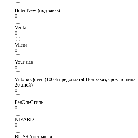
Buter New (под заказ)
0
Verita
0
Vilena
0
Your size
0
Vittoria Queen (100% предоплата! Под заказ, срок пошива
20 дней)
0
БелЭльСтиль
0
NIVARD
0
BLISS (под заказ)