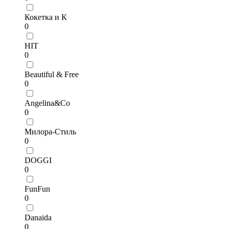
Кокетка и К
0
HIT
0
Beautiful & Free
0
Angelina&Co
0
Милора-Стиль
0
DOGGI
0
FunFun
0
Danaida
0