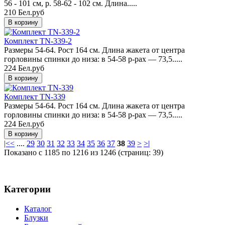
56 - 101 см, р. 58-62 - 102 см. Длина.....
210 Бел.руб
Комплект TN-339-2
Размеры 54-64. Рост 164 см. Длина жакета от центра
горловины спинки до низа: в 54-58 р-рах — 73,5.....
224 Бел.руб
Комплект TN-339
Размеры 54-64. Рост 164 см. Длина жакета от центра
горловины спинки до низа: в 54-58 р-рах — 73,5.....
224 Бел.руб
|<
<
....
29
30
31
32
33
34
35
36
37
38
39
>
>|
Показано с 1185 по 1216 из 1246 (страниц: 39)
Категории
Каталог
Блузки