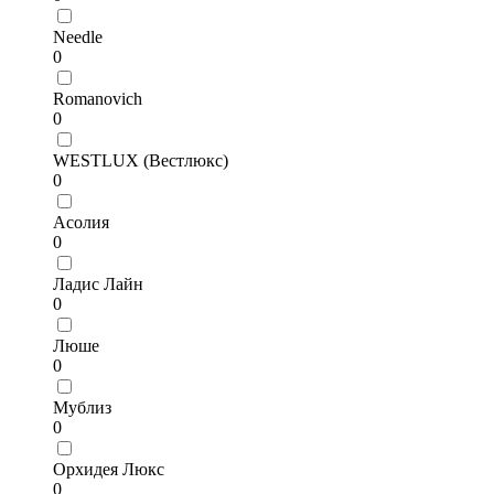
Needle
0
Romanovich
0
WESTLUX (Вестлюкс)
0
Асолия
0
Ладис Лайн
0
Люше
0
Мублиз
0
Орхидея Люкс
0