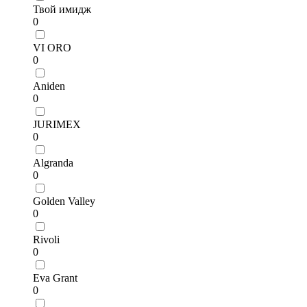
Твой имидж
0
VI ORO
0
Aniden
0
JURIMEX
0
Algranda
0
Golden Valley
0
Rivoli
0
Eva Grant
0