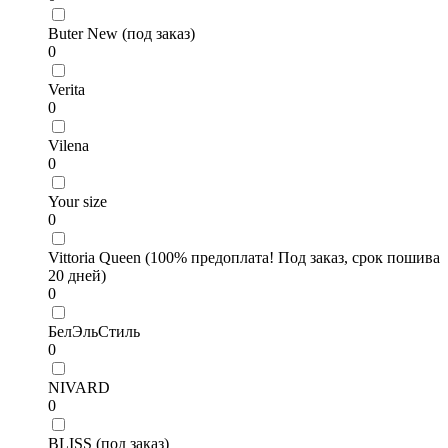
Buter New (под заказ)
0
Verita
0
Vilena
0
Your size
0
Vittoria Queen (100% предоплата! Под заказ, срок пошива
20 дней)
0
БелЭльСтиль
0
NIVARD
0
BLISS (под заказ)