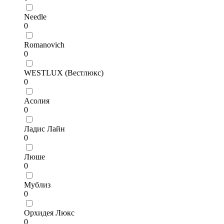
Needle
0
Romanovich
0
WESTLUX (Вестлюкс)
0
Асолия
0
Ладис Лайн
0
Люше
0
Мублиз
0
Орхидея Люкс
0