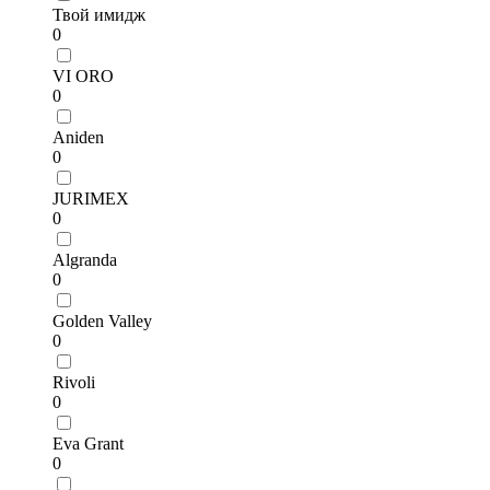
Твой имидж
0
VI ORO
0
Aniden
0
JURIMEX
0
Algranda
0
Golden Valley
0
Rivoli
0
Eva Grant
0