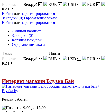
Валюта:
Бел.руб

RUB

USD

EUR

KZT

Войти
или
зарегистрироваться
Закладки (0)
Оформление заказа
Войти
или
зарегистрироваться
Личный кабинет
Закладки (0)
Корзина покупок
Оформление заказа
Найти
Валюта:
Бел.руб

RUB

USD

EUR

KZT

Интернет магазин Блузка Бай
Режим работы:
Пн - пт: с 9-00 до 17-00