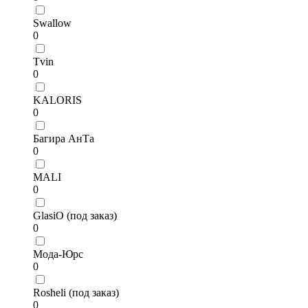
Swallow
0
Tvin
0
KALORIS
0
Багира АнТа
0
MALI
0
GlasiO (под заказ)
0
Мода-Юрс
0
Rosheli (под заказ)
0