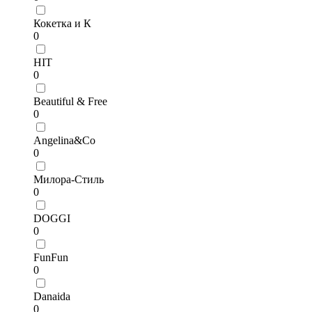
Кокетка и К
0
HIT
0
Beautiful & Free
0
Angelina&Co
0
Милора-Стиль
0
DOGGI
0
FunFun
0
Danaida
0