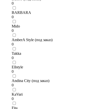
0
BARBARA
0
Mido
0
AmberA Style (под заказ)
0
Takka
0
Ellstyle
0
Andina City (под заказ)
0
KaVari
0
Fita