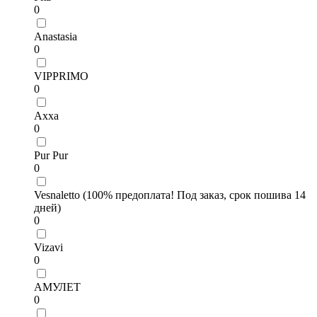
0
Anastasia
0
VIPPRIMO
0
Axxa
0
Pur Pur
0
Vesnaletto (100% предоплата! Под заказ, срок пошива 14
дней)
0
Vizavi
0
АМУЛЕТ
0