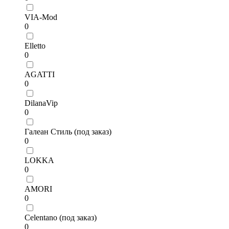
VIA-Mod
0
Elletto
0
AGATTI
0
DilanaVip
0
Галеан Стиль (под заказ)
0
LOKKA
0
AMORI
0
Celentano (под заказ)
0