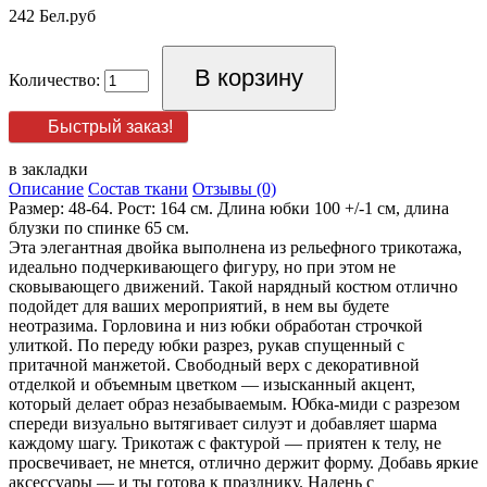
242 Бел.руб
Количество:
Быстрый заказ!
в закладки
Описание
Состав ткани
Отзывы (0)
Размер: 48-64. Рост: 164 см. Длина юбки 100 +/-1 см, длина
блузки по спинке 65 см.
Эта элегантная двойка выполнена из рельефного трикотажа,
идеально подчеркивающего фигуру, но при этом не
сковывающего движений. Такой нарядный костюм отлично
подойдет для ваших мероприятий, в нем вы будете
неотразима. Горловина и низ юбки обработан строчкой
улиткой. По переду юбки разрез, рукав спущенный с
притачной манжетой. Свободный верх с декоративной
отделкой и объемным цветком — изысканный акцент,
который делает образ незабываемым. Юбка-миди с разрезом
спереди визуально вытягивает силуэт и добавляет шарма
каждому шагу. Трикотаж с фактурой — приятен к телу, не
просвечивает, не мнется, отлично держит форму. Добавь яркие
аксессуары — и ты готова к празднику. Надень с