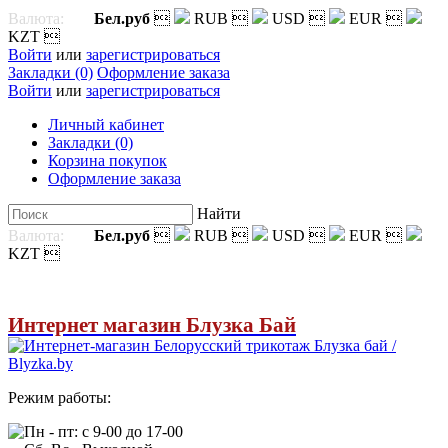
Валюта:
Бел.руб

RUB

USD

EUR

KZT

Войти
или
зарегистрироваться
Закладки (0)
Оформление заказа
Войти
или
зарегистрироваться
Личный кабинет
Закладки (0)
Корзина покупок
Оформление заказа
Найти
Валюта:
Бел.руб

RUB

USD

EUR

KZT

Интернет магазин Блузка Бай
Режим работы:
Пн - пт: с 9-00 до 17-00