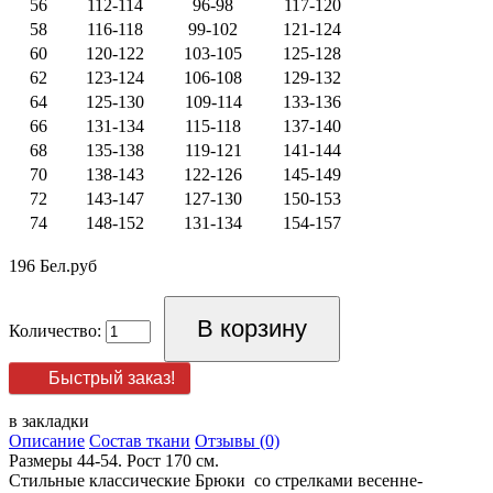
56
112-114
96-98
117-120
58
116-118
99-102
121-124
60
120-122
103-105
125-128
62
123-124
106-108
129-132
64
125-130
109-114
133-136
66
131-134
115-118
137-140
68
135-138
119-121
141-144
70
138-143
122-126
145-149
72
143-147
127-130
150-153
74
148-152
131-134
154-157
196 Бел.руб
Количество:
Быстрый заказ!
в закладки
Описание
Состав ткани
Отзывы (0)
Размеры 44-54. Рост 170 см.
Стильные классические Брюки со стрелками весенне-