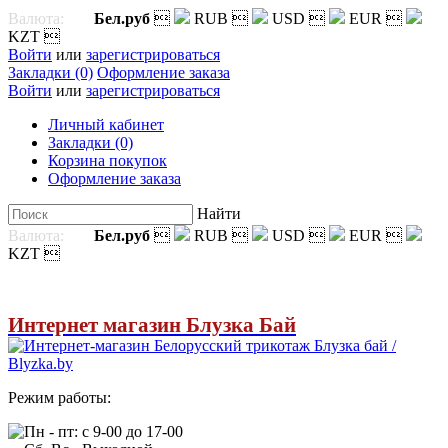
Валюта:
Бел.руб

RUB

USD

EUR

KZT

Войти
или
зарегистрироваться
Закладки (0)
Оформление заказа
Войти
или
зарегистрироваться
Личный кабинет
Закладки (0)
Корзина покупок
Оформление заказа
Найти
Валюта:
Бел.руб

RUB

USD

EUR

KZT

Интернет магазин Блузка Бай
Режим работы:
Пн - пт: с 9-00 до 17-00