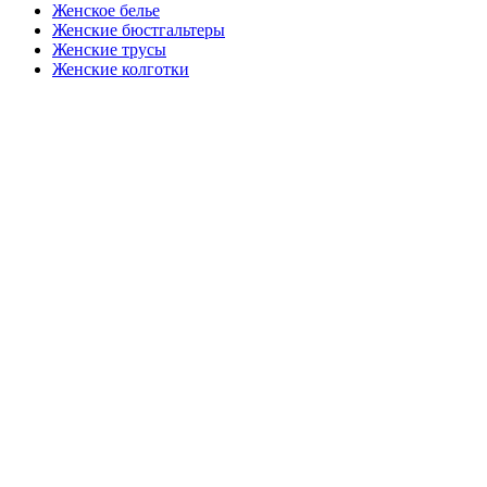
Женское белье
Женские бюстгальтеры
Женские трусы
Женские колготки
Закажите в подарок
Порадуйте любимых