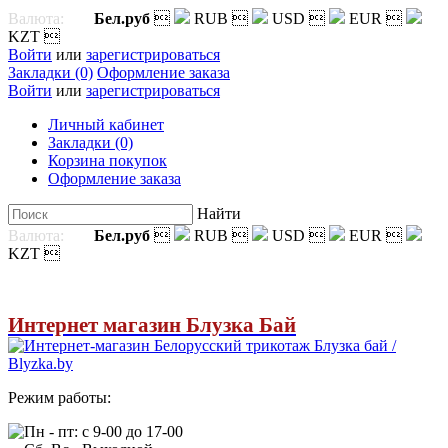
Валюта:
Бел.руб

RUB

USD

EUR

KZT

Войти
или
зарегистрироваться
Закладки (0)
Оформление заказа
Войти
или
зарегистрироваться
Личный кабинет
Закладки (0)
Корзина покупок
Оформление заказа
Найти
Валюта:
Бел.руб

RUB

USD

EUR

KZT

Интернет магазин Блузка Бай
Режим работы:
Пн - пт: с 9-00 до 17-00