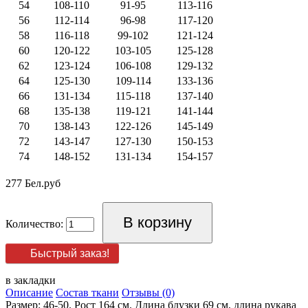
54
108-110
91-95
113-116
56
112-114
96-98
117-120
58
116-118
99-102
121-124
60
120-122
103-105
125-128
62
123-124
106-108
129-132
64
125-130
109-114
133-136
66
131-134
115-118
137-140
68
135-138
119-121
141-144
70
138-143
122-126
145-149
72
143-147
127-130
150-153
74
148-152
131-134
154-157
277 Бел.руб
Количество:
Быстрый заказ!
в закладки
Описание
Состав ткани
Отзывы (0)
Размер: 46-50. Рост 164 см. Длина блузки 69 см, длина рукава