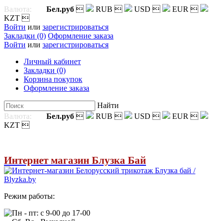
Валюта:
Бел.руб

RUB

USD

EUR

KZT

Войти
или
зарегистрироваться
Закладки (0)
Оформление заказа
Войти
или
зарегистрироваться
Личный кабинет
Закладки (0)
Корзина покупок
Оформление заказа
Найти
Валюта:
Бел.руб

RUB

USD

EUR

KZT

Интернет магазин Блузка Бай
Режим работы:
Пн - пт: с 9-00 до 17-00