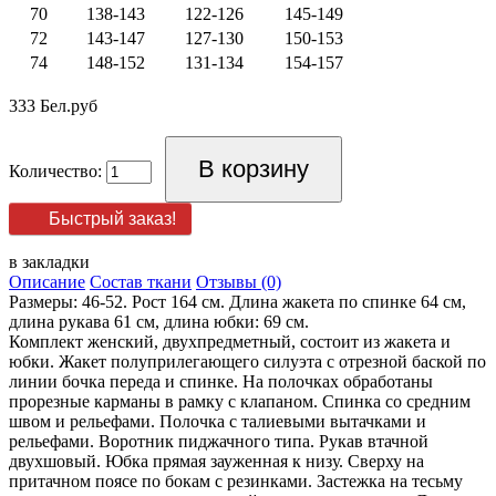
70
138-143
122-126
145-149
72
143-147
127-130
150-153
74
148-152
131-134
154-157
333 Бел.руб
Количество:
Быстрый заказ!
в закладки
Описание
Состав ткани
Отзывы (0)
Размеры: 46-52. Рост 164 см. Длина жакета по спинке 64 см,
длина рукава 61 см, длина юбки: 69 см.
Комплект женский, двухпредметный, состоит из жакета и
юбки. Жакет полуприлегающего силуэта с отрезной баской по
линии бочка переда и спинке. На полочках обработаны
прорезные карманы в рамку с клапаном. Спинка со средним
швом и рельефами. Полочка с талиевыми вытачками и
рельефами. Воротник пиджачного типа. Рукав втачной
двухшовый. Юбка прямая зауженная к низу. Сверху на
притачном поясе по бокам с резинками. Застежка на тесьму