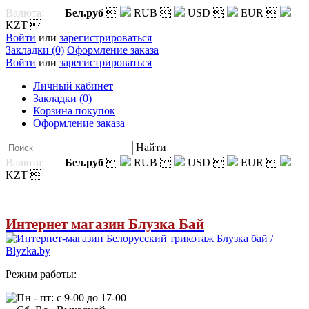
Валюта:
Бел.руб

RUB

USD

EUR

KZT

Войти
или
зарегистрироваться
Закладки (0)
Оформление заказа
Войти
или
зарегистрироваться
Личный кабинет
Закладки (0)
Корзина покупок
Оформление заказа
Найти
Валюта:
Бел.руб

RUB

USD

EUR

KZT

Интернет магазин Блузка Бай
Режим работы:
Пн - пт: с 9-00 до 17-00