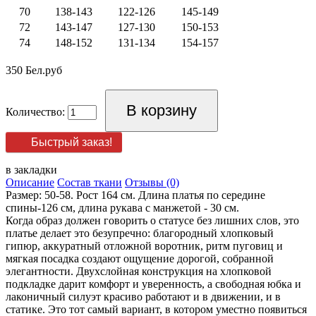
70
138-143
122-126
145-149
72
143-147
127-130
150-153
74
148-152
131-134
154-157
350 Бел.руб
Количество:
Быстрый заказ!
в закладки
Описание
Состав ткани
Отзывы (0)
Размер: 50-58. Рост 164 см. Длина платья по середине
спины-126 см, длина рукава с манжетой - 30 см.
Когда образ должен говорить о статусе без лишних слов, это
платье делает это безупречно: благородный хлопковый
гипюр, аккуратный отложной воротник, ритм пуговиц и
мягкая посадка создают ощущение дорогой, собранной
элегантности. Двухслойная конструкция на хлопковой
подкладке дарит комфорт и уверенность, а свободная юбка и
лаконичный силуэт красиво работают и в движении, и в
статике. Это тот самый вариант, в котором уместно появиться