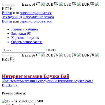
Валюта:
Бел.руб

RUB

USD

EUR

KZT

Войти
или
зарегистрироваться
Закладки (0)
Оформление заказа
Войти
или
зарегистрироваться
Личный кабинет
Закладки (0)
Корзина покупок
Оформление заказа
Найти
Валюта:
Бел.руб

RUB

USD

EUR

KZT

Интернет магазин Блузка Бай
Режим работы:
Пн - пт: с 9-00 до 17-00