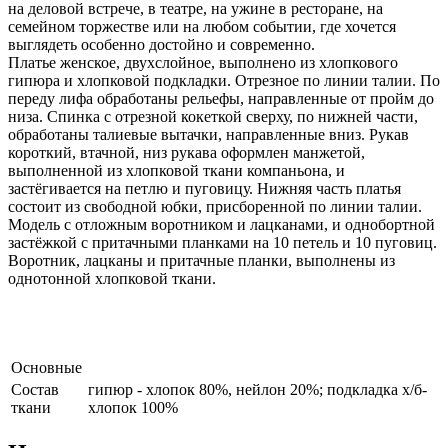
на деловой встрече, в театре, на ужине в ресторане, на
семейном торжестве или на любом событии, где хочется
выглядеть особенно достойно и современно.
Платье женское, двухслойное, выполнено из хлопкового
гипюра и хлопковой подкладки. Отрезное по линии талии. По
переду лифа обработаны рельефы, направленные от пройм до
низа. Спинка с отрезной кокеткой сверху, по нижней части,
обработаны талиевые вытачки, направленные вниз. Рукав
короткий, втачной, низ рукава оформлен манжетой,
выполненной из хлопковой ткани компаньона, и
застёгивается на петлю и пуговицу. Нижняя часть платья
состоит из свободной юбки, присборенной по линии талии.
Модель с отложным воротником и лацканами, и однобортной
застёжкой с притачными планками на 10 петель и 10 пуговиц.
Воротник, лацканы и притачные планки, выполнены из
однотонной хлопковой ткани.
Основные
Состав
гипюр - хлопок 80%, нейлон 20%; подкладка х/б-
ткани
хлопок 100%