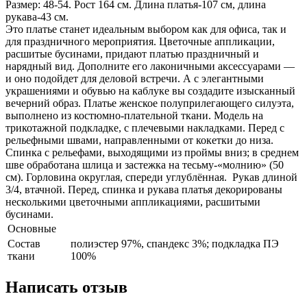
Размер: 48-54. Рост 164 см. Длина платья-107 см, длина
рукава-43 см.
Это платье станет идеальным выбором как для офиса, так и
для праздничного мероприятия. Цветочные аппликации,
расшитые бусинами, придают платью праздничный и
нарядный вид. Дополните его лаконичными аксессуарами —
и оно подойдет для деловой встречи. А с элегантными
украшениями и обувью на каблуке вы создадите изысканный
вечерний образ. Платье женское полуприлегающего силуэта,
выполнено из костюмно-плательной ткани. Модель на
трикотажной подкладке, с плечевыми накладками. Перед с
рельефными швами, направленными от кокетки до низа.
Спинка с рельефами, выходящими из проймы вниз; в среднем
шве обработана шлица и застежка на тесьму-«молнию» (50
см). Горловина округлая, спереди углублённая. Рукав длиной
3/4, втачной. Перед, спинка и рукава платья декорированы
несколькими цветочными аппликациями, расшитыми
бусинами.
Основные
Состав
полиэстер 97%, спандекс 3%; подкладка ПЭ
ткани
100%
Написать отзыв