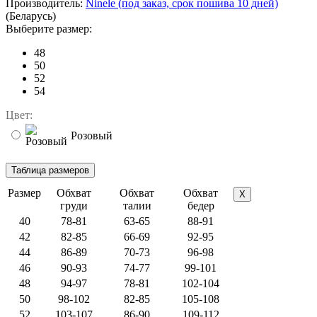
Производитель:
Ninele (под заказ, срок пошива 10 дней)
(Беларусь)
Выберите размер:
48
50
52
54
Цвет:
Розовый
Размер
Обхват
Обхват
Обхват
X
груди
талии
бедер
40
78-81
63-65
88-91
42
82-85
66-69
92-95
44
86-89
70-73
96-98
46
90-93
74-77
99-101
48
94-97
78-81
102-104
50
98-102
82-85
105-108
52
103-107
86-90
109-112