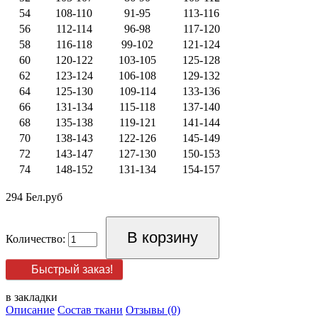
54
108-110
91-95
113-116
56
112-114
96-98
117-120
58
116-118
99-102
121-124
60
120-122
103-105
125-128
62
123-124
106-108
129-132
64
125-130
109-114
133-136
66
131-134
115-118
137-140
68
135-138
119-121
141-144
70
138-143
122-126
145-149
72
143-147
127-130
150-153
74
148-152
131-134
154-157
294 Бел.руб
Количество:
Быстрый заказ!
в закладки
Описание
Состав ткани
Отзывы (0)