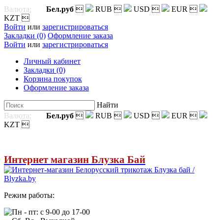
Валюта:
Бел.руб

RUB

USD

EUR

KZT

Войти
или
зарегистрироваться
Закладки (0)
Оформление заказа
Войти
или
зарегистрироваться
Личный кабинет
Закладки (0)
Корзина покупок
Оформление заказа
Найти
Валюта:
Бел.руб

RUB

USD

EUR

KZT

Интернет магазин Блузка Бай
Режим работы:
Пн - пт: с 9-00 до 17-00