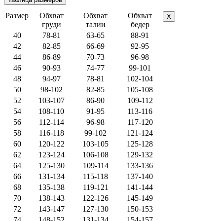
Размер
Обхват
Обхват
Обхват
X
груди
талии
бедер
40
78-81
63-65
88-91
42
82-85
66-69
92-95
44
86-89
70-73
96-98
46
90-93
74-77
99-101
48
94-97
78-81
102-104
50
98-102
82-85
105-108
52
103-107
86-90
109-112
54
108-110
91-95
113-116
56
112-114
96-98
117-120
58
116-118
99-102
121-124
60
120-122
103-105
125-128
62
123-124
106-108
129-132
64
125-130
109-114
133-136
66
131-134
115-118
137-140
68
135-138
119-121
141-144
70
138-143
122-126
145-149
72
143-147
127-130
150-153
74
148-152
131-134
154-157