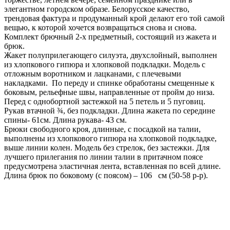
элегантном городском образе. Белорусское качество,
трендовая фактура и продуманный крой делают его той самой
вещью, к которой хочется возвращаться снова и снова.
Комплект брючный 2-х предметный, состоящий из жакета и
брюк.
Жакет полуприлегающего силуэта, двухслойный, выполнен
из хлопкового гипюра и хлопковой подкладки. Модель с
отложным воротником и лацканами, с плечевыми
накладками. По переду и спинке обработаны смещенные к
боковым, рельефные швы, направленные от пройм до низа.
Перед с однобортной застежкой на 5 петель и 5 пуговиц.
Рукав втачной ¾, без подкладки. Длина жакета по середине
спины- 61см. Длина рукава- 43 см.
Брюки свободного кроя, длинные, с посадкой на талии,
выполнены из хлопкового гипюра на хлопковой подкладке,
выше линии колен. Модель без стрелок, без застежки. Для
лучшего прилегания по линии талии в притачном поясе
предусмотрена эластичная лента, вставленная по всей длине.
Длина брюк по боковому (с поясом) – 106 см (50-58 р-р).