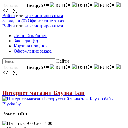
Валюта:
Бел.руб

RUB

USD

EUR

KZT

Войти
или
зарегистрироваться
Закладки (0)
Оформление заказа
Войти
или
зарегистрироваться
Личный кабинет
Закладки (0)
Корзина покупок
Оформление заказа
Найти
Валюта:
Бел.руб

RUB

USD

EUR

KZT

Интернет магазин Блузка Бай
Режим работы:
Пн - пт: с 9-00 до 17-00