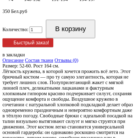
350 Бел.руб
Количество:
Быстрый заказ!
в закладки
Описание
Состав ткани
Отзывы (0)
Размер: 52-60. Рост 164 см.
Лёгкость кружева, в которой хочется прожить всё лето. Этот
брючный костюм — про ту самую элегантность, которая не
требует лишних слов. Полуприлегающий жакет с мягкой
линией плеч, деликатными лацканами и фактурным
хлопковым гипюром красиво подчеркивает силуэт, сохраняя
ощущение комфорта и свободы. Воздушное кружево в
сочетании с натуральной хлопковой подкладкой делает образ
одновременно праздничным и невероятно комфортным даже
в тёплую погоду. Свободные брюки с идеальной посадкой на
талии визуально вытягивают силуэт и мягко струятся при
движении. Этот костюм легко становится универсальной
основой гардероба: он одинаково роскошно смотрится на
торжестве, летнем вечере, семейном празднике или в