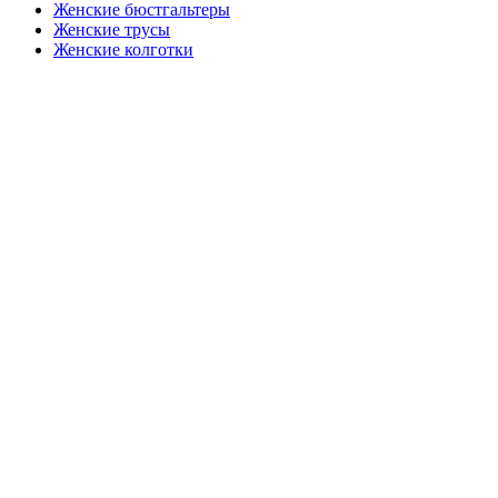
Женские бюстгальтеры
Женские трусы
Женские колготки
Закажите в подарок
Порадуйте любимых