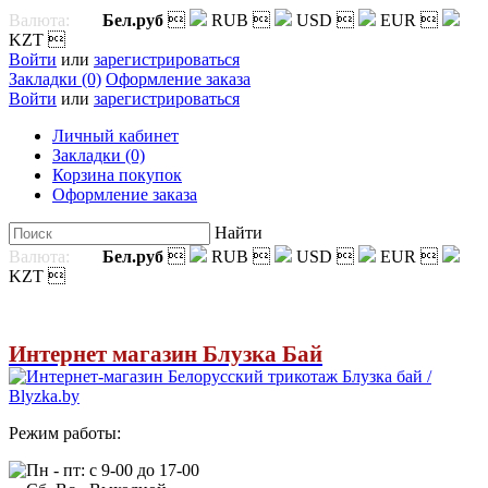
Валюта:
Бел.руб

RUB

USD

EUR

KZT

Войти
или
зарегистрироваться
Закладки (0)
Оформление заказа
Войти
или
зарегистрироваться
Личный кабинет
Закладки (0)
Корзина покупок
Оформление заказа
Найти
Валюта:
Бел.руб

RUB

USD

EUR

KZT

Интернет магазин Блузка Бай
Режим работы:
Пн - пт: с 9-00 до 17-00