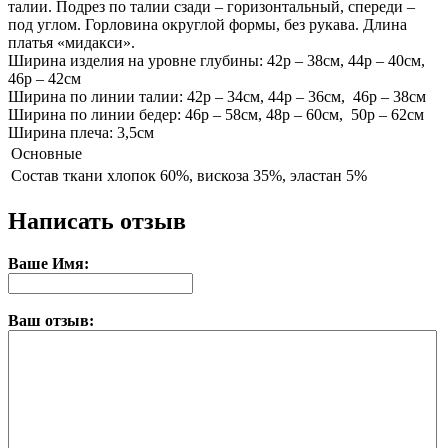
талии. Подрез по талии сзади – горизонтальный, спереди –
под углом. Горловина округлой формы, без рукава. Длина
платья «мидакси».
Ширина изделия на уровне глубины: 42р – 38см, 44р – 40см,
46р – 42см
Ширина по линии талии: 42р – 34см, 44р – 36см, 46р – 38см
Ширина по линии бедер: 46р – 58см, 48р – 60см, 50р – 62см
Ширина плеча: 3,5см
Основные
Состав ткани
хлопок 60%, вискоза 35%, эластан 5%
Написать отзыв
Ваше Имя:
Ваш отзыв: