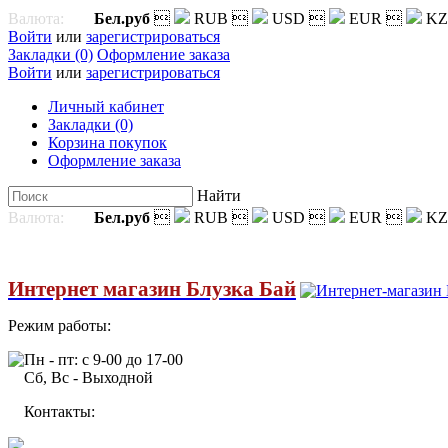
Валюта:
Бел.руб

RUB

USD

EUR

KZ
Войти
или
зарегистрироваться
Закладки (0)
Оформление заказа
Войти
или
зарегистрироваться
Личный кабинет
Закладки (0)
Корзина покупок
Оформление заказа
Найти
Валюта:
Бел.руб

RUB

USD

EUR

KZ
Интернет магазин Блузка Бай
Режим работы:
Пн - пт: с 9-00 до 17-00
Сб, Вс - Выходной
Контакты: