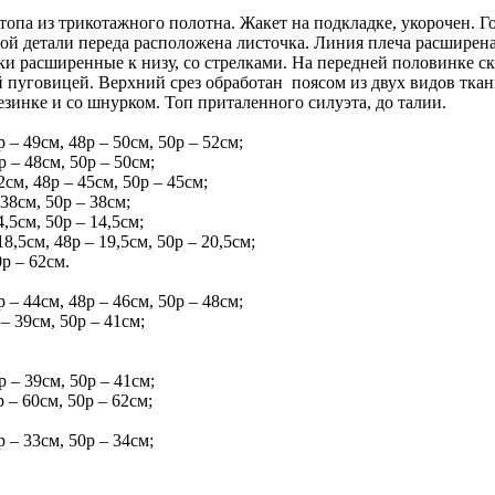
 топа из трикотажного полотна. Жакет на подкладке, укорочен. 
ой детали переда расположена листочка. Линия плеча расширен
и расширенные к низу, со стрелками. На передней половинке ск
 пуговицей. Верхний срез обработан поясом из двух видов ткан
езинке и со шнурком. Топ приталенного силуэта, до талии.
– 49см, 48р – 50см, 50р – 52см;
 – 48см, 50р – 50см;
см, 48р – 45см, 50р – 45см;
38см, 50р – 38см;
,5см, 50р – 14,5см;
8,5см, 48р – 19,5см, 50р – 20,5см;
0р – 62см.
– 44см, 48р – 46см, 50р – 48см;
– 39см, 50р – 41см;
 – 39см, 50р – 41см;
 – 60см, 50р – 62см;
 – 33см, 50р – 34см;