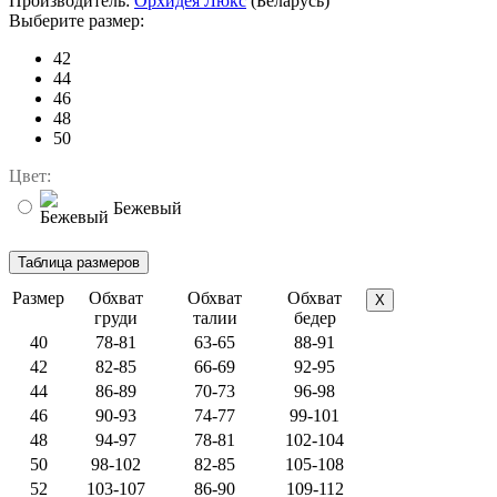
Производитель:
Орхидея Люкс
(Беларусь)
Выберите размер:
42
44
46
48
50
Цвет:
Бежевый
Размер
Обхват
Обхват
Обхват
X
груди
талии
бедер
40
78-81
63-65
88-91
42
82-85
66-69
92-95
44
86-89
70-73
96-98
46
90-93
74-77
99-101
48
94-97
78-81
102-104
50
98-102
82-85
105-108
52
103-107
86-90
109-112