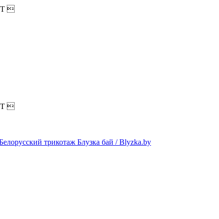
T

T
