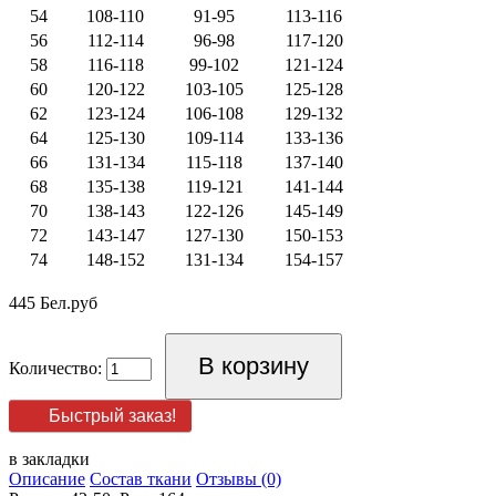
54
108-110
91-95
113-116
56
112-114
96-98
117-120
58
116-118
99-102
121-124
60
120-122
103-105
125-128
62
123-124
106-108
129-132
64
125-130
109-114
133-136
66
131-134
115-118
137-140
68
135-138
119-121
141-144
70
138-143
122-126
145-149
72
143-147
127-130
150-153
74
148-152
131-134
154-157
445 Бел.руб
Количество:
Быстрый заказ!
в закладки
Описание
Состав ткани
Отзывы (0)