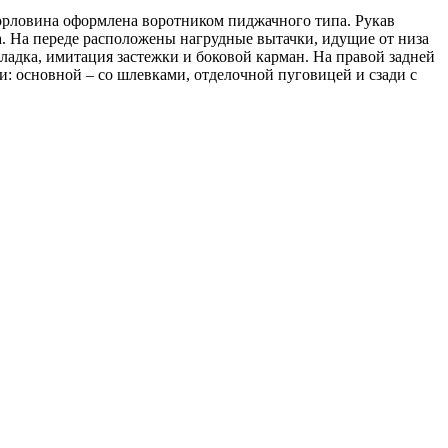
Горловина оформлена воротником пиджачного типа. Рукав
а. На переде расположены нагрудные вытачки, идущие от низа
ладка, имитация застежки и боковой карман. На правой задней
и: основной – со шлевками, отделочной пуговицей и сзади с