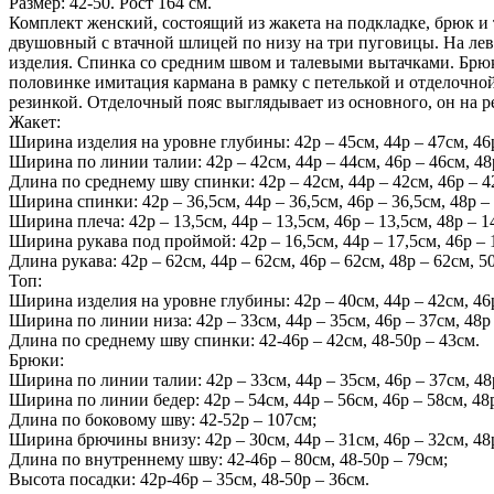
Размер: 42-50. Рост 164 см.
Комплект женский, состоящий из жакета на подкладке, брюк и
двушовный с втачной шлицей по низу на три пуговицы. На лев
изделия. Спинка со средним швом и талевыми вытачками. Брюк
половинке имитация кармана в рамку с петелькой и отделочной
резинкой. Отделочный пояс выглядывает из основного, он на р
Жакет:
Ширина изделия на уровне глубины: 42р – 45см, 44р – 47см, 46р 
Ширина по линии талии: 42р – 42см, 44р – 44см, 46р – 46см, 48р
Длина по среднему шву спинки: 42р – 42см, 44р – 42см, 46р – 42
Ширина спинки: 42р – 36,5см, 44р – 36,5см, 46р – 36,5см, 48р – 
Ширина плеча: 42р – 13,5см, 44р – 13,5см, 46р – 13,5см, 48р – 14
Ширина рукава под проймой: 42р – 16,5см, 44р – 17,5см, 46р – 1
Длина рукава: 42р – 62см, 44р – 62см, 46р – 62см, 48р – 62см, 5
Топ:
Ширина изделия на уровне глубины: 42р – 40см, 44р – 42см, 46р 
Ширина по линии низа: 42р – 33см, 44р – 35см, 46р – 37см, 48р 
Длина по среднему шву спинки: 42-46р – 42см, 48-50р – 43см.
Брюки:
Ширина по линии талии: 42р – 33см, 44р – 35см, 46р – 37см, 48р
Ширина по линии бедер: 42р – 54см, 44р – 56см, 46р – 58см, 48р
Длина по боковому шву: 42-52р – 107см;
Ширина брючины внизу: 42р – 30см, 44р – 31см, 46р – 32см, 48р
Длина по внутреннему шву: 42-46р – 80см, 48-50р – 79см;
Высота посадки: 42р-46р – 35см, 48-50р – 36см.