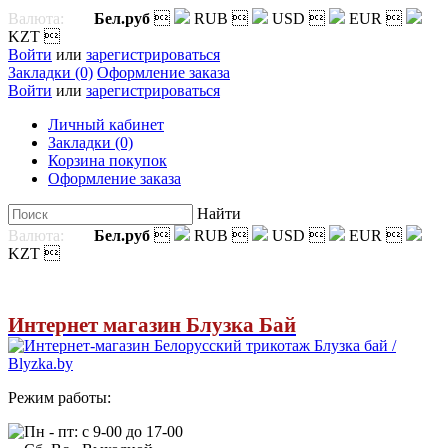
Валюта:
Бел.руб

RUB

USD

EUR

KZT

Войти
или
зарегистрироваться
Закладки (0)
Оформление заказа
Войти
или
зарегистрироваться
Личный кабинет
Закладки (0)
Корзина покупок
Оформление заказа
Найти
Валюта:
Бел.руб

RUB

USD

EUR

KZT

Интернет магазин Блузка Бай
Режим работы:
Пн - пт: с 9-00 до 17-00