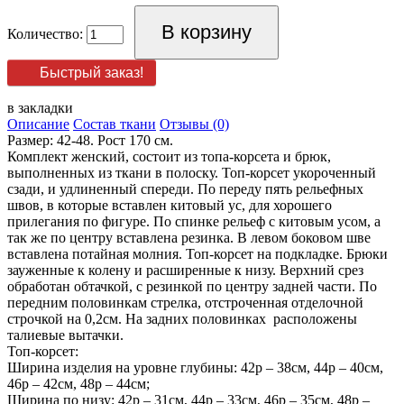
Количество:
Быстрый заказ!
в закладки
Описание
Состав ткани
Отзывы (0)
Размер: 42-48. Рост 170 см.
Комплект женский, состоит из топа-корсета и брюк,
выполненных из ткани в полоску. Топ-корсет укороченный
сзади, и удлиненный спереди. По переду пять рельефных
швов, в которые вставлен китовый ус, для хорошего
прилегания по фигуре. По спинке рельеф с китовым усом, а
так же по центру вставлена резинка. В левом боковом шве
вставлена потайная молния. Топ-корсет на подкладке. Брюки
зауженные к колену и расширенные к низу. Верхний срез
обработан обтачкой, с резинкой по центру задней части. По
передним половинкам стрелка, отстроченная отделочной
строчкой на 0,2см. На задних половинках расположены
талиевые вытачки.
Топ-корсет:
Ширина изделия на уровне глубины: 42р – 38см, 44р – 40см,
46р – 42см, 48р – 44см;
Ширина по низу: 42р – 31см, 44р – 33см, 46р – 35см, 48р –