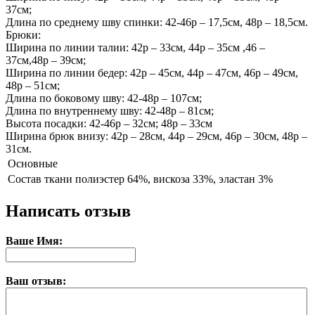
37см;
Длина по среднему шву спинки: 42-46р – 17,5см, 48р – 18,5см.
Брюки:
Ширина по линии талии: 42р – 33см, 44р – 35см ,46 –
37см,48р – 39см;
Ширина по линии бедер: 42р – 45см, 44р – 47см, 46р – 49см,
48р – 51см;
Длина по боковому шву: 42-48р – 107см;
Длина по внутреннему шву: 42-48р – 81см;
Высота посадки: 42-46р – 32см; 48р – 33см
Ширина брюк внизу: 42р – 28см, 44р – 29см, 46р – 30см, 48р –
31см.
Основные
Состав ткани
полиэстер 64%, вискоза 33%, эластан 3%
Написать отзыв
Ваше Имя:
Ваш отзыв: