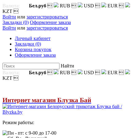
Валюта:
Бел.руб

RUB

USD

EUR

KZT

Войти
или
зарегистрироваться
Закладки (0)
Оформление заказа
Войти
или
зарегистрироваться
Личный кабинет
Закладки (0)
Корзина покупок
Оформление заказа
Найти
Валюта:
Бел.руб

RUB

USD

EUR

KZT

Интернет магазин Блузка Бай
Режим работы:
Пн - пт: с 9-00 до 17-00