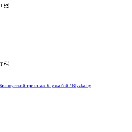
T

T
