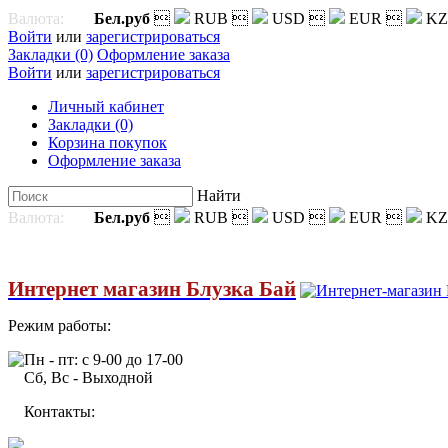
Валюта:
Бел.руб

RUB

USD

EUR

KZ
Войти
или
зарегистрироваться
Закладки (0)
Оформление заказа
Войти
или
зарегистрироваться
Личный кабинет
Закладки (0)
Корзина покупок
Оформление заказа
Найти
Валюта:
Бел.руб

RUB

USD

EUR

KZ
Интернет магазин Блузка Бай
Режим работы:
Пн - пт: с 9-00 до 17-00
Сб, Вс - Выходной
Контакты: