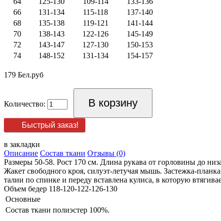
64
125-130
109-114
133-136
66
131-134
115-118
137-140
68
135-138
119-121
141-144
70
138-143
122-126
145-149
72
143-147
127-130
150-153
74
148-152
131-134
154-157
179 Бел.руб
Количество:
Быстрый заказ!
в закладки
Описание
Состав ткани
Отзывы (0)
Размеры 50-58. Рост 170 см. Длина рукава от горловины до низа
Жакет свободного кроя, силуэт-летучая мышь. Застежка-планк
талии по спинке и переду вставлена кулиса, в которую втягива
Объем бедер 118-120-122-126-130
Основные
Состав ткани
полиэстер 100%.