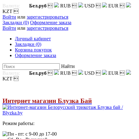
Валюта:
Бел.руб

RUB

USD

EUR

KZT

Войти
или
зарегистрироваться
Закладки (0)
Оформление заказа
Войти
или
зарегистрироваться
Личный кабинет
Закладки (0)
Корзина покупок
Оформление заказа
Найти
Валюта:
Бел.руб

RUB

USD

EUR

KZT

Интернет магазин Блузка Бай
Режим работы:
Пн - пт: с 9-00 до 17-00