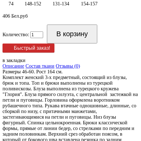
74
148-152
131-134
154-157
406 Бел.руб
Количество:
Быстрый заказ!
в закладки
Описание
Состав ткани
Отзывы (0)
Размеры 46-60. Рост 164 см.
Комплект женский 3-х предметный, состоящий из блузы,
брюк и топа. Топ и брюки выполнены из турецкой
поливискозы. Блуза выполнена из турецкого кружева
"Глория". Блуза прямого силуэта, с центральной застежкой на
петли и пуговицы. Горловина оформлена воротником
рубашечного типа. Рукава втачные одношовные, длинные, со
сборкой по низу, с притачными манжетами,
застегивающимися на петли и пуговицы. Низ блузы
фигурный. Спинка цельнокроенная. Брюки классической
формы, прямые от линии бедер, со стрелками по передним и
задним половинкам. Верхний срез обработан поясом, в
который от бокового шва вставлена резинка по задним