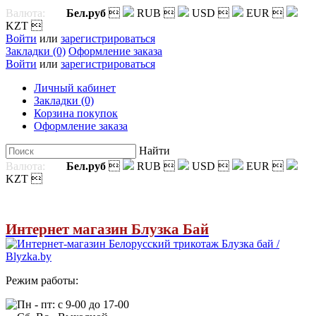
Валюта:
Бел.руб

RUB

USD

EUR

KZT

Войти
или
зарегистрироваться
Закладки (0)
Оформление заказа
Войти
или
зарегистрироваться
Личный кабинет
Закладки (0)
Корзина покупок
Оформление заказа
Найти
Валюта:
Бел.руб

RUB

USD

EUR

KZT

Интернет магазин Блузка Бай
Режим работы:
Пн - пт: с 9-00 до 17-00