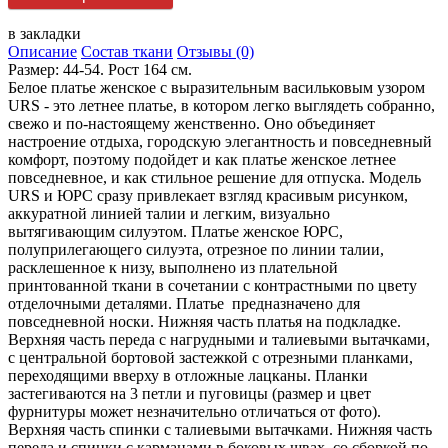
в закладки
Описание
Состав ткани
Отзывы (0)
Размер: 44-54. Рост 164 см.
Белое платье женское с выразительным васильковым узором
URS - это летнее платье, в котором легко выглядеть собранно,
свежо и по-настоящему женственно. Оно объединяет
настроение отдыха, городскую элегантность и повседневный
комфорт, поэтому подойдет и как платье женское летнее
повседневное, и как стильное решение для отпуска. Модель
URS и ЮРС сразу привлекает взгляд красивым рисунком,
аккуратной линией талии и легким, визуально
вытягивающим силуэтом. Платье женское ЮРС,
полуприлегающего силуэта, отрезное по линии талии,
расклешенное к низу, выполнено из плательной
принтованной ткани в сочетании с контрастными по цвету
отделочными деталями. Платье предназначено для
повседневной носки. Нижняя часть платья на подкладке.
Верхняя часть переда с нагрудными и талиевыми вытачками,
с центральной бортовой застежкой с отрезными планками,
переходящими вверху в отложные лацканы. Планки
застегиваются на 3 петли и пуговицы (размер и цвет
фурнитуры может незначительно отличаться от фото).
Верхняя часть спинки с талиевыми вытачками. Нижняя часть
переда и спинки с карманами в боковых швах, со сборкой по