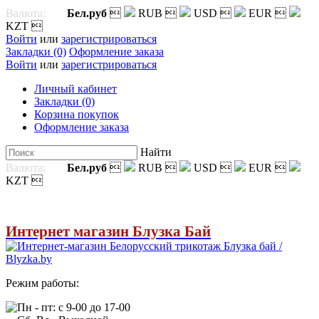
Валюта:
Бел.руб

RUB

USD

EUR

KZT

Войти
или
зарегистрироваться
Закладки (0)
Оформление заказа
Войти
или
зарегистрироваться
Личный кабинет
Закладки (0)
Корзина покупок
Оформление заказа
Найти
Валюта:
Бел.руб

RUB

USD

EUR

KZT

Интернет магазин Блузка Бай
Режим работы:
Пн - пт: с 9-00 до 17-00