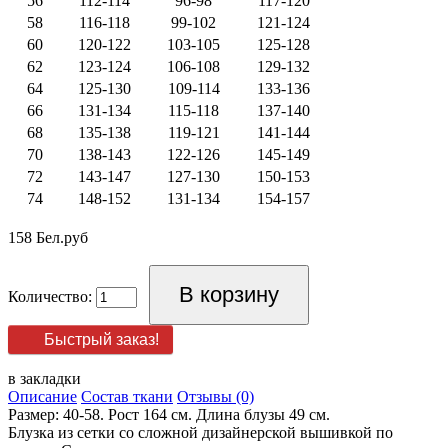
56
112-114
96-98
117-120
58
116-118
99-102
121-124
60
120-122
103-105
125-128
62
123-124
106-108
129-132
64
125-130
109-114
133-136
66
131-134
115-118
137-140
68
135-138
119-121
141-144
70
138-143
122-126
145-149
72
143-147
127-130
150-153
74
148-152
131-134
154-157
158 Бел.руб
Количество:
Быстрый заказ!
в закладки
Описание
Состав ткани
Отзывы (0)
Размер: 40-58. Рост 164 см. Длина блузы 49 см.
Блузка из сетки со сложной дизайнерской вышивкой по