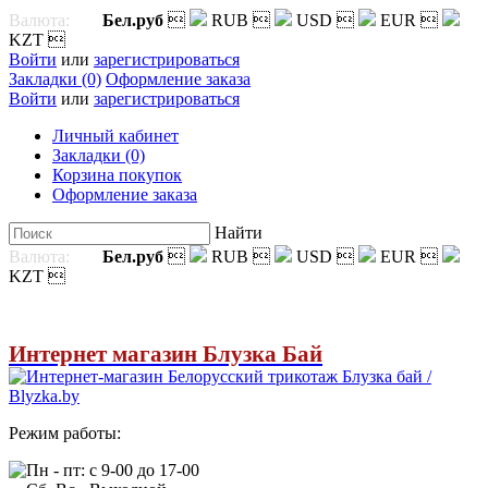
Валюта:
Бел.руб

RUB

USD

EUR

KZT

Войти
или
зарегистрироваться
Закладки (0)
Оформление заказа
Войти
или
зарегистрироваться
Личный кабинет
Закладки (0)
Корзина покупок
Оформление заказа
Найти
Валюта:
Бел.руб

RUB

USD

EUR

KZT

Интернет магазин Блузка Бай
Режим работы:
Пн - пт: с 9-00 до 17-00