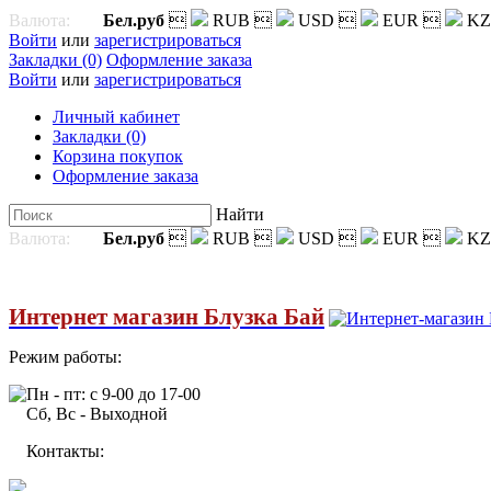
Валюта:
Бел.руб

RUB

USD

EUR

KZ
Войти
или
зарегистрироваться
Закладки (0)
Оформление заказа
Войти
или
зарегистрироваться
Личный кабинет
Закладки (0)
Корзина покупок
Оформление заказа
Найти
Валюта:
Бел.руб

RUB

USD

EUR

KZ
Интернет магазин Блузка Бай
Режим работы:
Пн - пт: с 9-00 до 17-00
Сб, Вс - Выходной
Контакты: