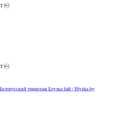
T

T
