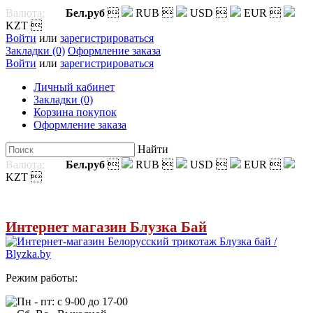
Валюта:
Бел.руб

RUB

USD

EUR

KZT

Войти
или
зарегистрироваться
Закладки (0)
Оформление заказа
Войти
или
зарегистрироваться
Личный кабинет
Закладки (0)
Корзина покупок
Оформление заказа
Найти
Валюта:
Бел.руб

RUB

USD

EUR

KZT

Интернет магазин Блузка Бай
Режим работы:
Пн - пт: с 9-00 до 17-00