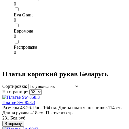
0
Eva Grant
0
Евромода
0
Распродажа
0
платье, купить платье для полных, платья для полных, большие размеры платья, платья короткий рукав, купить платья короткий рукав, купить нарядное платье с коротким рукавом, платья для полных, цвет платья, большое платье, под платьем, стили платьев, платье с рукавами, синее платье, песня платье, платья больших размеров, без платья, модные платья, платья москва, пышные платья, платье видео, недорогие платья, нарядные платья, класс платья, женский одежда, магазин одежда, одежда интернет магазин, женский одежда интернет магазин, одежда каталог, одежда интернет, платья с коротким рукавом 2022 года, модные платья с коротким рукавом.
Платья короткий рукав Беларусь
Сортировка:
На странице:
Платье Sw-858.3
Размеры 48-56. Рост 164 см. Длина платья по спинке-114 см.
Длина рукава –18 см. Платье из стр.....
231 Бел.руб