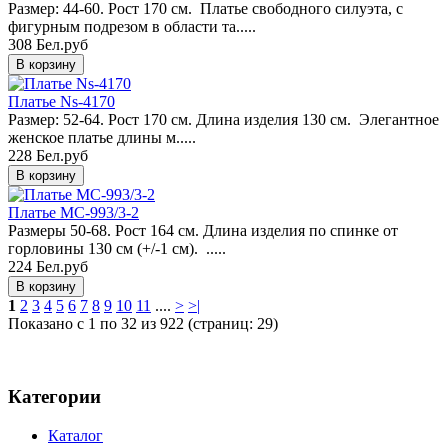
Размер: 44-60. Рост 170 см. Платье свободного силуэта, с
фигурным подрезом в области та.....
308 Бел.руб
Платье Ns-4170
Размер: 52-64. Рост 170 см. Длина изделия 130 см. Элегантное
женское платье длины м.....
228 Бел.руб
Платье MC-993/3-2
Размеры 50-68. Рост 164 см. Длина изделия по спинке от
горловины 130 см (+/-1 см). .....
224 Бел.руб
1
2
3
4
5
6
7
8
9
10
11
....
>
>|
Показано с 1 по 32 из 922 (страниц: 29)
Категории
Каталог