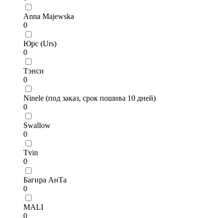
Anna Majewska
0
Юрс (Urs)
0
Тэнси
0
Ninele (под заказ, срок пошива 10 дней)
0
Swallow
0
Tvin
0
Багира АнТа
0
MALI
0