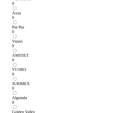
0
Axxa
0
Pur Pur
0
Vizavi
0
АМУЛЕТ
0
VI ORO
0
JURIMEX
0
Algranda
0
Golden Valley