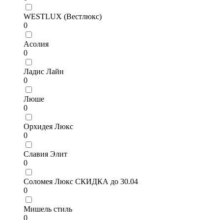
WESTLUX (Вестлюкс)
0
Асолия
0
Ладис Лайн
0
Люше
0
Орхидея Люкс
0
Славия Элит
0
Соломея Люкс СКИДКА до 30.04
0
Мишель стиль
0