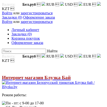
Валюта:
Бел.руб

RUB

USD

EUR

KZT

Войти
или
зарегистрироваться
Закладки (0)
Оформление заказа
Войти
или
зарегистрироваться
Личный кабинет
Закладки (0)
Корзина покупок
Оформление заказа
Найти
Валюта:
Бел.руб

RUB

USD

EUR

KZT

Интернет магазин Блузка Бай
Режим работы:
Пн - пт: с 9-00 до 17-00