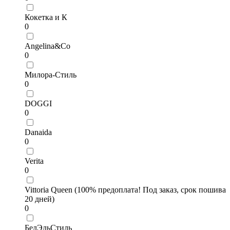
Кокетка и К
0
Angelina&Co
0
Милора-Стиль
0
DOGGI
0
Danaida
0
Verita
0
Vittoria Queen (100% предоплата! Под заказ, срок пошива
20 дней)
0
БелЭльСтиль