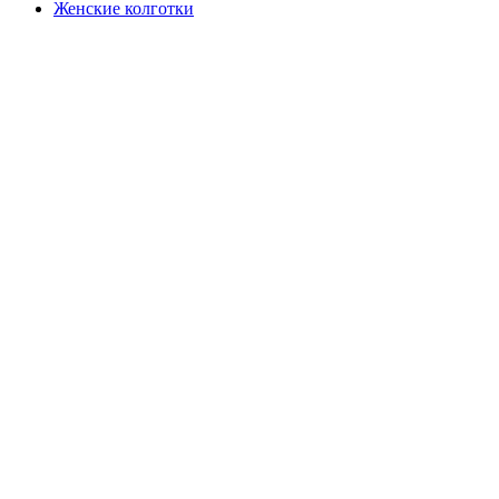
Женские колготки
Закажите в подарок
Порадуйте любимых