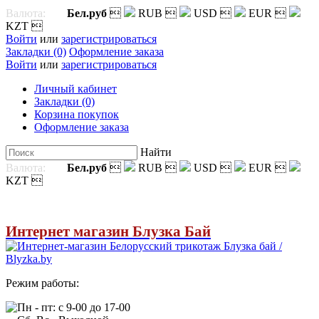
Валюта:
Бел.руб

RUB

USD

EUR

KZT

Войти
или
зарегистрироваться
Закладки (0)
Оформление заказа
Войти
или
зарегистрироваться
Личный кабинет
Закладки (0)
Корзина покупок
Оформление заказа
Найти
Валюта:
Бел.руб

RUB

USD

EUR

KZT

Интернет магазин Блузка Бай
Режим работы:
Пн - пт: с 9-00 до 17-00