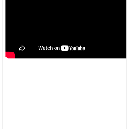
купить платья для полных
купить блузку
купить платье
женская одежда больших размеров интернет магазин беларусь
белорусский трикотаж интернет магазин
платье купить