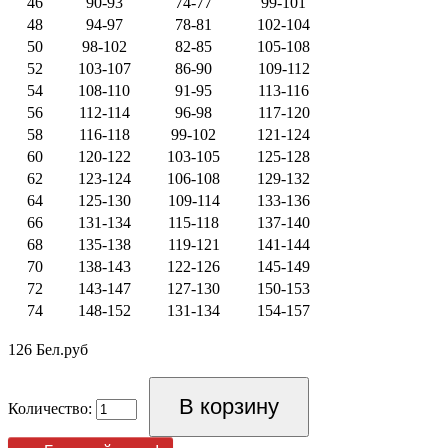
46
90-93
74-77
99-101
48
94-97
78-81
102-104
50
98-102
82-85
105-108
52
103-107
86-90
109-112
54
108-110
91-95
113-116
56
112-114
96-98
117-120
58
116-118
99-102
121-124
60
120-122
103-105
125-128
62
123-124
106-108
129-132
64
125-130
109-114
133-136
66
131-134
115-118
137-140
68
135-138
119-121
141-144
70
138-143
122-126
145-149
72
143-147
127-130
150-153
74
148-152
131-134
154-157
126 Бел.руб
Количество: