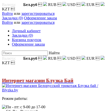
Валюта:
Бел.руб

RUB

USD

EUR

KZT

Войти
или
зарегистрироваться
Закладки (0)
Оформление заказа
Войти
или
зарегистрироваться
Личный кабинет
Закладки (0)
Корзина покупок
Оформление заказа
Найти
Валюта:
Бел.руб

RUB

USD

EUR

KZT

Интернет магазин Блузка Бай
Режим работы:
Пн - пт: с 9-00 до 17-00