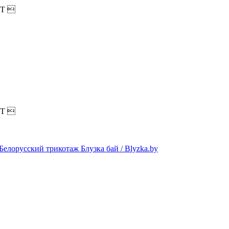
T

T
