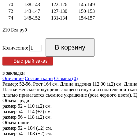
70
138-143
122-126
145-149
72
143-147
127-130
150-153
74
148-152
131-134
154-157
210 Бел.руб
Количество:
Быстрый заказ!
в закладки
Описание
Состав ткани
Отзывы (0)
Размер: 52-56. Рост 164 см. Длина изделия 112,00 (±2) см. Длина
Платье женское полуприлегающего силуэта из плательной ткани
платью прилагается съемное украшение (роза черного цвета). Ц
Объём груди
размер 52 – 110 (±2) см.
размер 54 – 114 (±2) см.
размер 56 – 118 (±2) см.
Объём талии
размер 52 – 104 (±2) см.
размер 54 – 108 (±2) см.