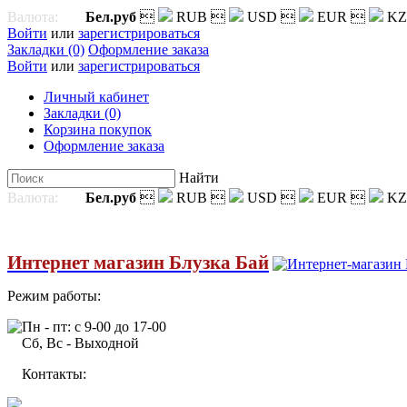
Валюта:
Бел.руб

RUB

USD

EUR

KZ
Войти
или
зарегистрироваться
Закладки (0)
Оформление заказа
Войти
или
зарегистрироваться
Личный кабинет
Закладки (0)
Корзина покупок
Оформление заказа
Найти
Валюта:
Бел.руб

RUB

USD

EUR

KZ
Интернет магазин Блузка Бай
Режим работы:
Пн - пт: с 9-00 до 17-00
Сб, Вс - Выходной
Контакты: