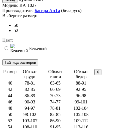
Модель:
BA-1027
Производитель:
Багира АнТа
(Беларусь)
Выберите размер:
50
52
Цвет:
Бежевый
Размер
Обхват
Обхват
Обхват
X
груди
талии
бедер
40
78-81
63-65
88-91
42
82-85
66-69
92-95
44
86-89
70-73
96-98
46
90-93
74-77
99-101
48
94-97
78-81
102-104
50
98-102
82-85
105-108
52
103-107
86-90
109-112
54
108-110
91-95
113-116