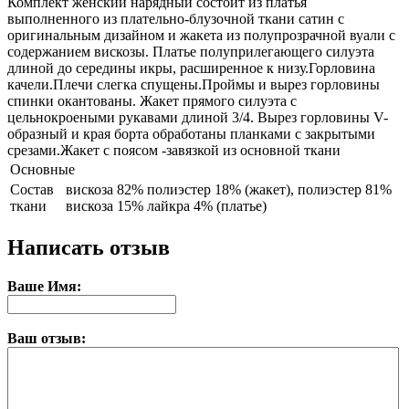
Комплект женский нарядный состоит из платья
выполненного из плательно-блузочной ткани сатин с
оригинальным дизайном и жакета из полупрозрачной вуали с
содержанием вискозы. Платье полуприлегающего силуэта
длиной до середины икры, расширенное к низу.Горловина
качели.Плечи слегка спущены.Проймы и вырез горловины
спинки окантованы. Жакет прямого силуэта с
цельнокроеными рукавами длиной 3/4. Вырез горловины V-
образный и края борта обработаны планками с закрытыми
срезами.Жакет с поясом -завязкой из основной ткани
Основные
Состав
вискоза 82% полиэстер 18% (жакет), полиэстер 81%
ткани
вискоза 15% лайкра 4% (платье)
Написать отзыв
Ваше Имя:
Ваш отзыв: