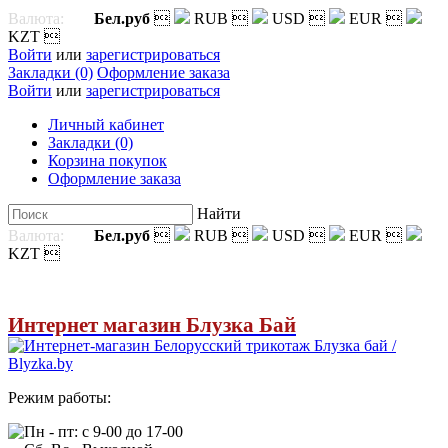
Валюта:
Бел.руб

RUB

USD

EUR

KZT

Войти
или
зарегистрироваться
Закладки (0)
Оформление заказа
Войти
или
зарегистрироваться
Личный кабинет
Закладки (0)
Корзина покупок
Оформление заказа
Найти
Валюта:
Бел.руб

RUB

USD

EUR

KZT

Интернет магазин Блузка Бай
Режим работы:
Пн - пт: с 9-00 до 17-00