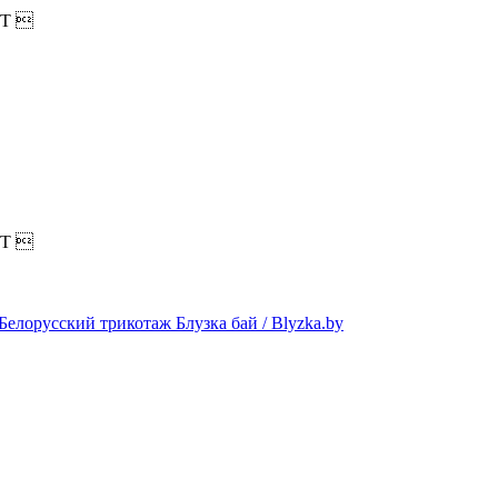
T

T
