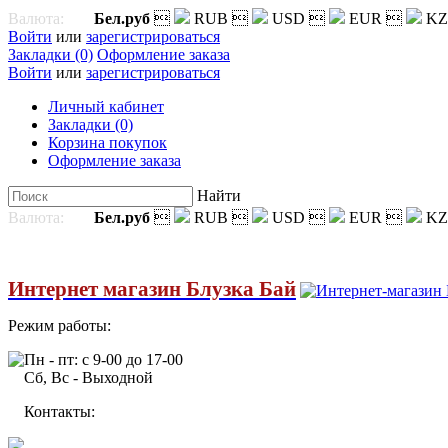
Валюта:
Бел.руб

RUB

USD

EUR

KZ
Войти
или
зарегистрироваться
Закладки (0)
Оформление заказа
Войти
или
зарегистрироваться
Личный кабинет
Закладки (0)
Корзина покупок
Оформление заказа
Найти
Валюта:
Бел.руб

RUB

USD

EUR

KZ
Интернет магазин Блузка Бай
Режим работы:
Пн - пт: с 9-00 до 17-00
Сб, Вс - Выходной
Контакты: