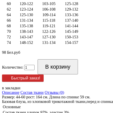
60
120-122
103-105
125-128
62
123-124
106-108
129-132
64
125-130
109-114
133-136
66
131-134
115-118
137-140
68
135-138
119-121
141-144
70
138-143
122-126
145-149
72
143-147
127-130
150-153
74
148-152
131-134
154-157
98 Бел.руб
Количество:
Быстрый заказ!
в закладки
Описание
Состав ткани
Отзывы (0)
Размер: 44-60 рост: 164 см. Длина по спинке 59 см.
Базовая блуза, из хлопковой трикотажной ткани,перед и спинк
Основные
Состав ткани
хлопок 97%, эластан 3%