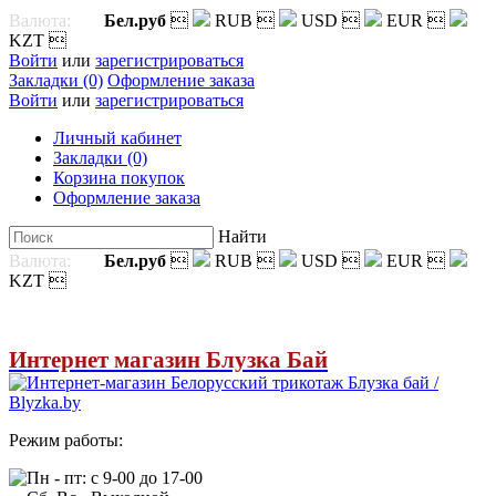
Валюта:
Бел.руб

RUB

USD

EUR

KZT

Войти
или
зарегистрироваться
Закладки (0)
Оформление заказа
Войти
или
зарегистрироваться
Личный кабинет
Закладки (0)
Корзина покупок
Оформление заказа
Найти
Валюта:
Бел.руб

RUB

USD

EUR

KZT

Интернет магазин Блузка Бай
Режим работы:
Пн - пт: с 9-00 до 17-00