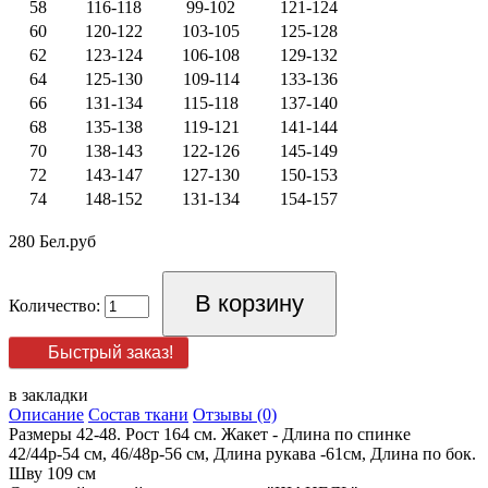
58
116-118
99-102
121-124
60
120-122
103-105
125-128
62
123-124
106-108
129-132
64
125-130
109-114
133-136
66
131-134
115-118
137-140
68
135-138
119-121
141-144
70
138-143
122-126
145-149
72
143-147
127-130
150-153
74
148-152
131-134
154-157
280 Бел.руб
Количество:
Быстрый заказ!
в закладки
Описание
Состав ткани
Отзывы (0)
Размеры 42-48. Рост 164 см. Жакет - Длина по спинке
42/44р-54 см, 46/48р-56 см, Длина рукава -61см, Длина по бок.
Шву 109 см