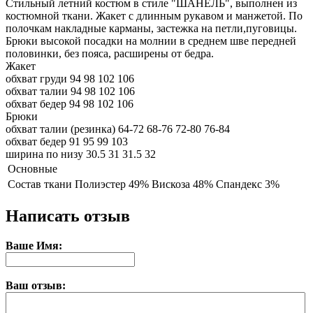
Стильный летний костюм в стиле "ШАНЕЛЬ", выполнен из
костюмной ткани. Жакет с длинным рукавом и манжетой. По
полочкам накладные карманы, застежка на петли,пуговицы.
Брюки высокой посадки на молнии в среднем шве передней
половинки, без пояса, расширены от бедра.
Жакет
обхват груди
94
98
102
106
обхват талии
94
98
102
106
обхват бедер
94
98
102
106
Брюки
обхват талии (резинка)
64-72
68-76
72-80
76-84
обхват бедер
91
95
99
103
ширина по низу
30.5
31
31.5
32
Основные
Состав ткани
Полиэстер 49% Вискоза 48% Спандекс 3%
Написать отзыв
Ваше Имя:
Ваш отзыв: