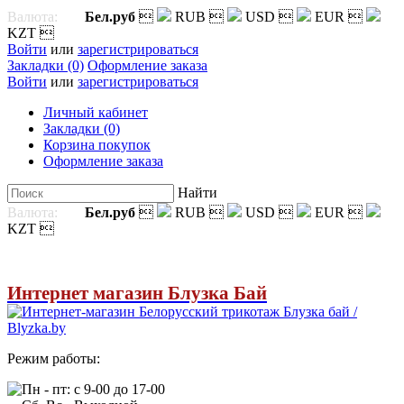
Валюта:
Бел.руб

RUB

USD

EUR

KZT

Войти
или
зарегистрироваться
Закладки (0)
Оформление заказа
Войти
или
зарегистрироваться
Личный кабинет
Закладки (0)
Корзина покупок
Оформление заказа
Найти
Валюта:
Бел.руб

RUB

USD

EUR

KZT

Интернет магазин Блузка Бай
Режим работы:
Пн - пт: с 9-00 до 17-00