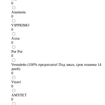
0
Anastasia
0
VIPPRIMO
0
Axxa
0
Pur Pur
0
Vesnaletto (100% предоплата! Под заказ, срок пошива 14
дней)
0
Vizavi
0
АМУЛЕТ
0