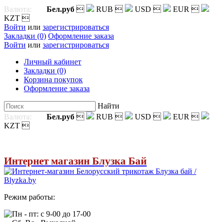
Валюта:
Бел.руб

RUB

USD

EUR

KZT

Войти
или
зарегистрироваться
Закладки (0)
Оформление заказа
Войти
или
зарегистрироваться
Личный кабинет
Закладки (0)
Корзина покупок
Оформление заказа
Найти
Валюта:
Бел.руб

RUB

USD

EUR

KZT

Интернет магазин Блузка Бай
Режим работы:
Пн - пт: с 9-00 до 17-00