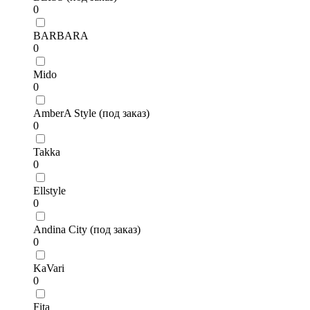
0
BARBARA
0
Mido
0
AmberA Style (под заказ)
0
Takka
0
Ellstyle
0
Andina City (под заказ)
0
KaVari
0
Fita