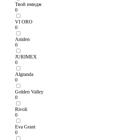
Твой имидж
0
VI ORO
0
Aniden
0
JURIMEX
0
Algranda
0
Golden Valley
0
Rivoli
0
Eva Grant
0