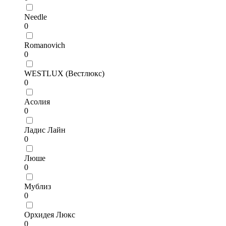
Needle
0
Romanovich
0
WESTLUX (Вестлюкс)
0
Асолия
0
Ладис Лайн
0
Люше
0
Мублиз
0
Орхидея Люкс
0