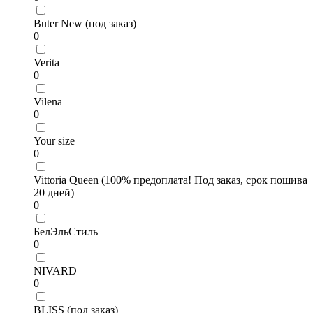
Buter New (под заказ)
0
Verita
0
Vilena
0
Your size
0
Vittoria Queen (100% предоплата! Под заказ, срок пошива
20 дней)
0
БелЭльСтиль
0
NIVARD
0
BLISS (под заказ)