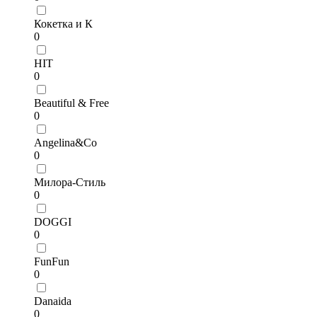
Кокетка и К
0
HIT
0
Beautiful & Free
0
Angelina&Co
0
Милора-Стиль
0
DOGGI
0
FunFun
0
Danaida
0