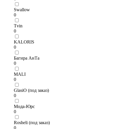
Swallow
0
Tvin
0
KALORIS
0
Багира АнТа
0
MALI
0
GlasiO (под заказ)
0
Мода-Юрс
0
Rosheli (под заказ)
0