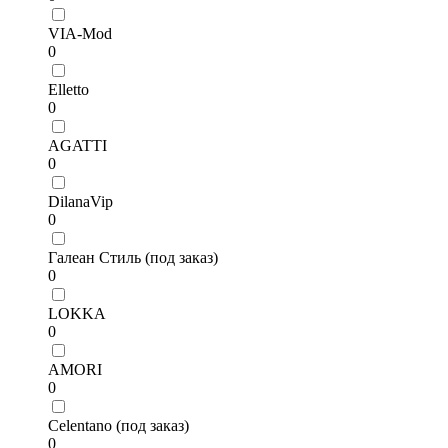
VIA-Mod
0
Elletto
0
AGATTI
0
DilanaVip
0
Галеан Стиль (под заказ)
0
LOKKA
0
AMORI
0
Celentano (под заказ)
0