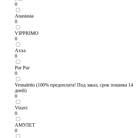
0
Anastasia
0
VIPPRIMO
0
Axxa
0
Pur Pur
0
Vesnaletto (100% предоплата! Под заказ, срок пошива 14
дней)
0
Vizavi
0
АМУЛЕТ
0