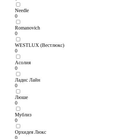
Needle
0
Romanovich
0
WESTLUX (Вестлюкс)
0
Асолия
0
Ладис Лайн
0
Люше
0
Мублиз
0
Орхидея Люкс
0