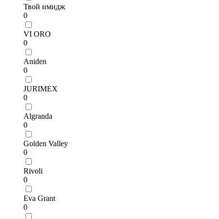
Твой имидж
0
VI ORO
0
Aniden
0
JURIMEX
0
Algranda
0
Golden Valley
0
Rivoli
0
Eva Grant
0