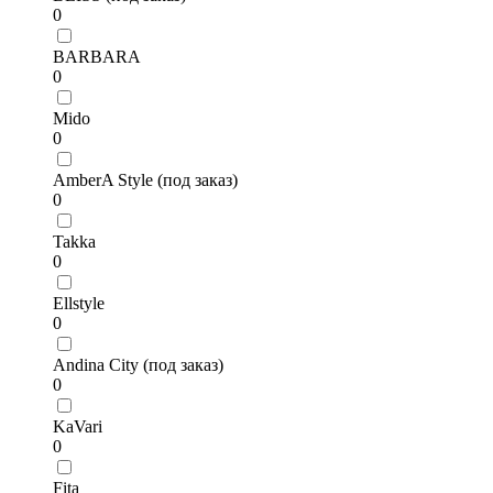
0
BARBARA
0
Mido
0
AmberA Style (под заказ)
0
Takka
0
Ellstyle
0
Andina City (под заказ)
0
KaVari
0
Fita