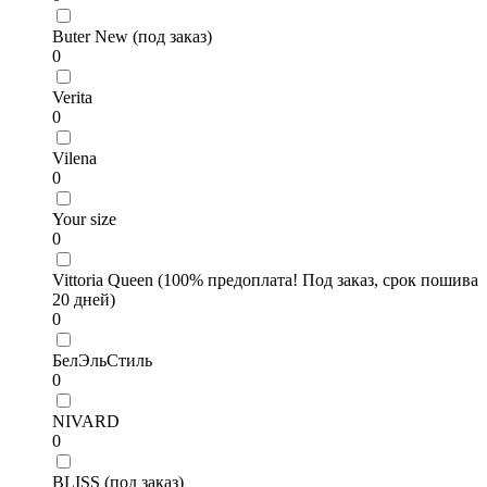
Buter New (под заказ)
0
Verita
0
Vilena
0
Your size
0
Vittoria Queen (100% предоплата! Под заказ, срок пошива
20 дней)
0
БелЭльСтиль
0
NIVARD
0
BLISS (под заказ)