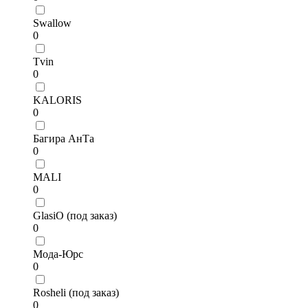
Swallow
0
Tvin
0
KALORIS
0
Багира АнТа
0
MALI
0
GlasiO (под заказ)
0
Мода-Юрс
0
Rosheli (под заказ)
0