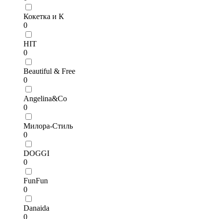
Кокетка и К
0
HIT
0
Beautiful & Free
0
Angelina&Co
0
Милора-Стиль
0
DOGGI
0
FunFun
0
Danaida
0