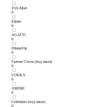
VIA-Mod
0
Elletto
0
AGATTI
0
DilanaVip
0
Галеан Стиль (под заказ)
0
LOKKA
0
AMORI
0
Celentano (под заказ)
0