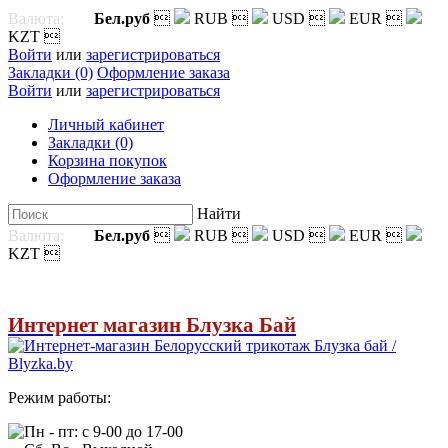
Валюта:
Бел.руб

RUB

USD

EUR

KZT

Войти
или
зарегистрироваться
Закладки (0)
Оформление заказа
Войти
или
зарегистрироваться
Личный кабинет
Закладки (0)
Корзина покупок
Оформление заказа
Найти
Валюта:
Бел.руб

RUB

USD

EUR

KZT

Интернет магазин Блузка Бай
Режим работы:
Пн - пт: с 9-00 до 17-00