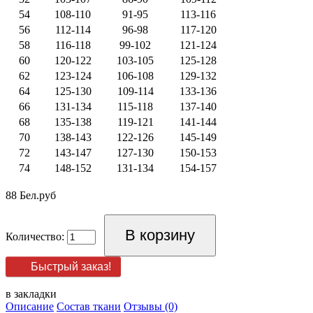
54
108-110
91-95
113-116
56
112-114
96-98
117-120
58
116-118
99-102
121-124
60
120-122
103-105
125-128
62
123-124
106-108
129-132
64
125-130
109-114
133-136
66
131-134
115-118
137-140
68
135-138
119-121
141-144
70
138-143
122-126
145-149
72
143-147
127-130
150-153
74
148-152
131-134
154-157
88 Бел.руб
Количество:
Быстрый заказ!
в закладки
Описание
Состав ткани
Отзывы (0)