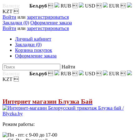
Валюта:
Бел.руб

RUB

USD

EUR

KZT

Войти
или
зарегистрироваться
Закладки (0)
Оформление заказа
Войти
или
зарегистрироваться
Личный кабинет
Закладки (0)
Корзина покупок
Оформление заказа
Найти
Валюта:
Бел.руб

RUB

USD

EUR

KZT

Интернет магазин Блузка Бай
Режим работы:
Пн - пт: с 9-00 до 17-00