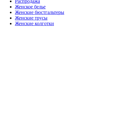
Распродажа
Женское белье
Женские бюстгальтеры
Женские трусы
Женские колготки
Закажите в подарок
Порадуйте любимых