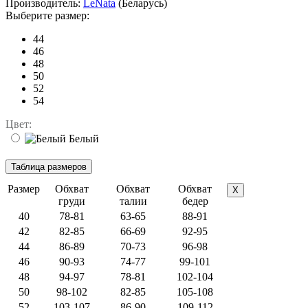
Производитель:
LeNata
(Беларусь)
Выберите размер:
44
46
48
50
52
54
Цвет:
Белый
Размер
Обхват
Обхват
Обхват
X
груди
талии
бедер
40
78-81
63-65
88-91
42
82-85
66-69
92-95
44
86-89
70-73
96-98
46
90-93
74-77
99-101
48
94-97
78-81
102-104
50
98-102
82-85
105-108
52
103-107
86-90
109-112