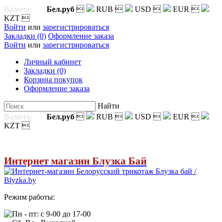
Валюта:
Бел.руб

RUB

USD

EUR

KZT

Войти
или
зарегистрироваться
Закладки (0)
Оформление заказа
Войти
или
зарегистрироваться
Личный кабинет
Закладки (0)
Корзина покупок
Оформление заказа
Найти
Валюта:
Бел.руб

RUB

USD

EUR

KZT

Интернет магазин Блузка Бай
Режим работы:
Пн - пт: с 9-00 до 17-00