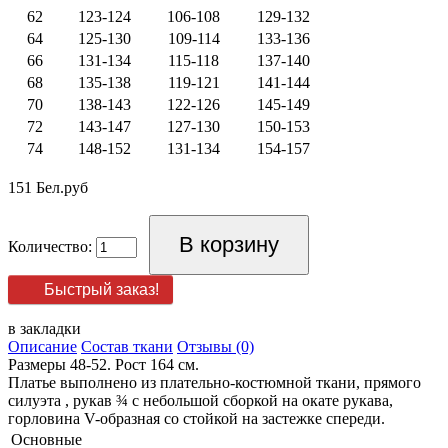
62
123-124
106-108
129-132
64
125-130
109-114
133-136
66
131-134
115-118
137-140
68
135-138
119-121
141-144
70
138-143
122-126
145-149
72
143-147
127-130
150-153
74
148-152
131-134
154-157
151 Бел.руб
Количество:
Быстрый заказ!
в закладки
Описание
Состав ткани
Отзывы (0)
Размеры 48-52. Рост 164 см.
Платье выполнено из плательно-костюмной ткани, прямого
силуэта , рукав ¾ с небольшой сборкой на окате рукава,
горловина V-образная со стойкой на застежке спереди.
Основные