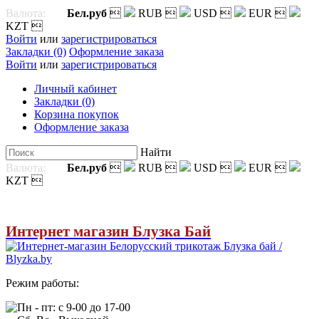
Валюта:
Бел.руб

RUB

USD

EUR

KZT

Войти
или
зарегистрироваться
Закладки (0)
Оформление заказа
Войти
или
зарегистрироваться
Личный кабинет
Закладки (0)
Корзина покупок
Оформление заказа
Найти
Валюта:
Бел.руб

RUB

USD

EUR

KZT

Интернет магазин Блузка Бай
Режим работы:
Пн - пт: с 9-00 до 17-00