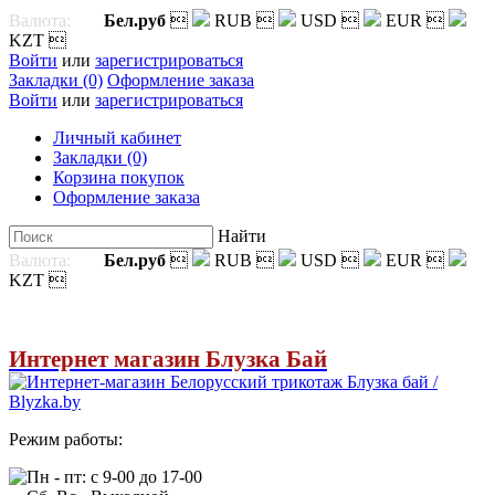
Валюта:
Бел.руб

RUB

USD

EUR

KZT

Войти
или
зарегистрироваться
Закладки (0)
Оформление заказа
Войти
или
зарегистрироваться
Личный кабинет
Закладки (0)
Корзина покупок
Оформление заказа
Найти
Валюта:
Бел.руб

RUB

USD

EUR

KZT

Интернет магазин Блузка Бай
Режим работы:
Пн - пт: с 9-00 до 17-00